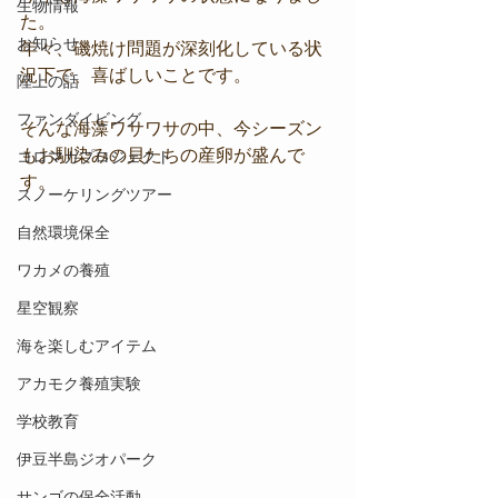
生物情報
た。
お知らせ
年々、磯焼け問題が深刻化している状
況下で、喜ばしいことです。
陸上の話
ファンダイビング
そんな海藻ワサワサの中、今シーズン
もお馴染みの貝たちの産卵が盛んで
コロマガプロジェクト
す。
スノーケリングツアー
自然環境保全
ワカメの養殖
星空観察
海を楽しむアイテム
アカモク養殖実験
学校教育
伊豆半島ジオパーク
サンゴの保全活動