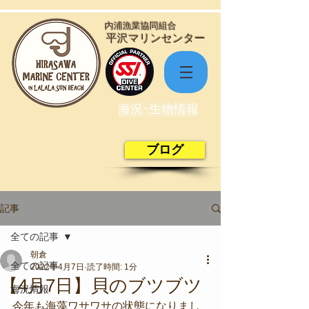
​内浦漁業協同組合
​平沢マリンセンター
海況･生物情報
ブログ
記事
全ての記事
朝倉
全ての記事
2022年4月7日
読了時間: 1分
【4月7日】貝のブツブツ
海況情報
今年も海藻ワサワサの状態になりまし