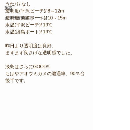
うねり/ なし
施設
透明度(平沢ビーチ)/ 8～12m
透明度(淡島ボート)/ 10～15m
水中技術実証フィールド
水温(平沢ビーチ)/ 19℃
水温(淡島ボート)/ 19℃
昨日より透明度は良好。
まずまず良さげな透明感でした。
淡島はさらにGOOD!!
もはやアオウミガメの遭遇率、90％台
後半です。