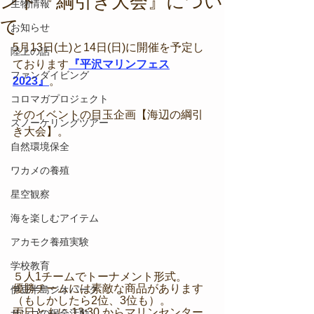
ント『綱引き大会』につい
生物情報
て
お知らせ
5月13日(土)と14日(日)に開催を予定し
陸上の話
ております
『平沢マリンフェス
ファンダイビング
2023』
。
コロマガプロジェクト
そのイベントの目玉企画【海辺の綱引
スノーケリングツアー
き大会】。
自然環境保全
ワカメの養殖
星空観察
海を楽しむアイテム
アカモク養殖実験
学校教育
５人1チームでトーナメント形式。
優勝チームには素敵な商品があります
伊豆半島ジオパーク
（もしかしたら2位、3位も）。
両日ともに 13:30 からマリンセンター
サンゴの保全活動