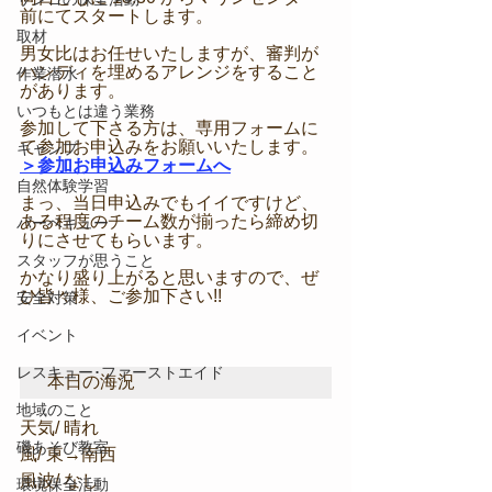
前にてスタートします。
取材
男女比はお任せいたしますが、審判が
ハンディを埋めるアレンジをすること
作業潜水
があります。​
いつもとは違う業務
参加して下さる方は、専用フォームに
て参加お申込みをお願いいたします。
キャンプ
＞参加お申込みフォームへ
自然体験学習
まっ、当日申込みでもイイですけど、
ある程度のチーム数が揃ったら締め切
バーベキュー
りにさせてもらいます。
スタッフが思うこと
かなり盛り上がると思いますので、ぜ
ひ皆々様、ご参加下さい!!
安全対策
イベント
レスキュー･ファーストエイド
本日の海況
地域のこと
天気/ 晴れ
磯あそび教室
風/ 東→南西
風波/ なし
環境保全活動