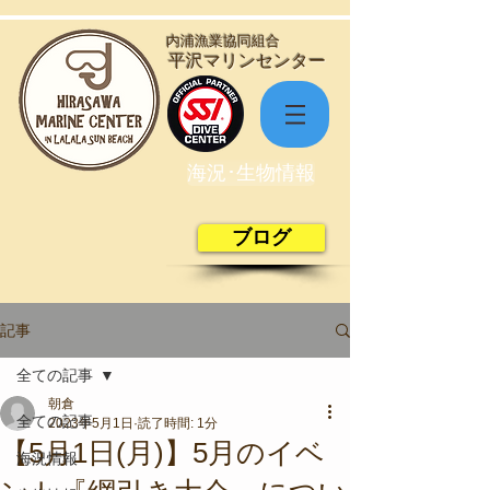
​内浦漁業協同組合
​平沢マリンセンター
海況･生物情報
ブログ
記事
全ての記事
朝倉
全ての記事
2023年5月1日
読了時間: 1分
【5月1日(月)】5月のイベ
海況情報