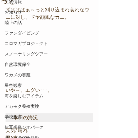
っと
生物情報
ずばばばぁ～っと刈り込まれ哀れなウ
お知らせ
ニに対し、ドヤ顔風なカニ。
陸上の話
ファンダイビング
コロマガプロジェクト
スノーケリングツアー
自然環境保全
ワカメの養殖
星空観察
いや～、エグい･･･。
海を楽しむアイテム
アカモク養殖実験
学校教育
本日の海況
伊豆半島ジオパーク
天気/ 晴れ
サンゴの保全活動
風/ 東より