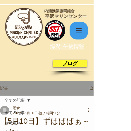
​内浦漁業協同組合
​平沢マリンセンター
海況･生物情報
ブログ
記事
全ての記事
朝倉
全ての記事
2022年5月10日
読了時間: 1分
【5月10日】ずばばばぁ～
海況情報