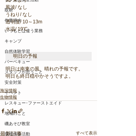
風波/ なし
取材
うねり/ なし
作業潜水
透明度/ 10～13m
水温/ 19℃
いつもとは違う業務
キャンプ
自然体験学習
明日の予報
バーベキュー
明日は南東の風、晴れの予報です。
スタッフが思うこと
明日も終日穏やかそうですよ。
安全対策
海況情報
イベント
生物情報
レスキュー･ファーストエイド
地域のこと
磯あそび教室
すべて表示
最新記事
環境保全活動