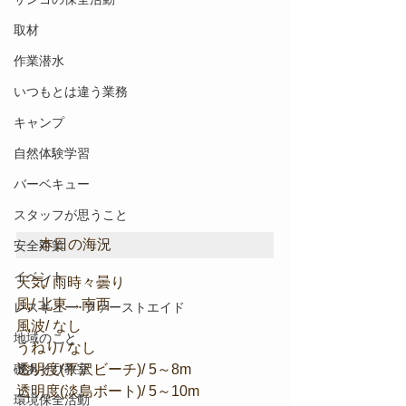
取材
作業潜水
いつもとは違う業務
キャンプ
自然体験学習
バーベキュー
スタッフが思うこと
本日の海況
安全対策
イベント
天気/ 雨時々曇り
風/ 北東→南西
レスキュー･ファーストエイド
風波/ なし
地域のこと
うねり/ なし
磯あそび教室
透明度(平沢ビーチ)/ 5～8m
透明度(淡島ボート)/ 5～10m
環境保全活動