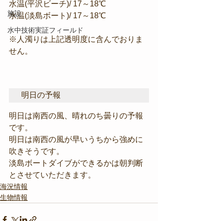
水温(平沢ビーチ)/ 17～18℃
施設
水温(淡島ボート)/ 17～18℃
水中技術実証フィールド
※人濁りは上記透明度に含んでおりま
せん。
明日の予報
明日は南西の風、晴れのち曇りの予報
です。
明日は南西の風が早いうちから強めに
吹きそうです。
淡島ボートダイブができるかは朝判断
とさせていただきます。
海況情報
生物情報