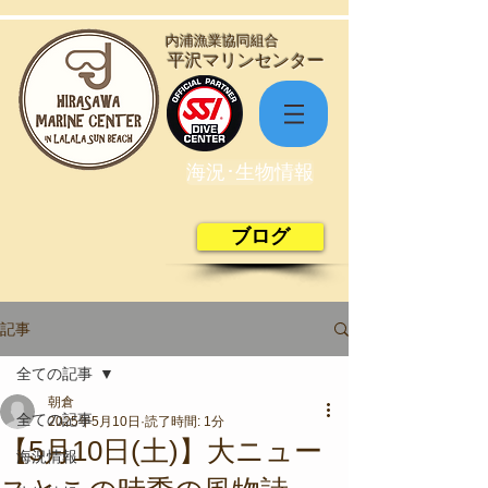
​内浦漁業協同組合
​平沢マリンセンター
海況･生物情報
ブログ
記事
全ての記事
朝倉
全ての記事
2025年5月10日
読了時間: 1分
【5月10日(土)】大ニュー
海況情報