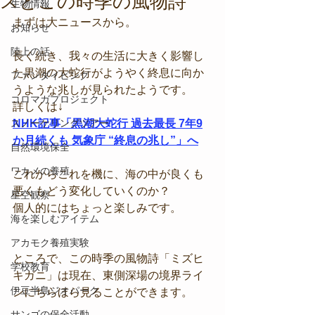
スとこの時季の風物詩
生物情報
まずは大ニュースから。
お知らせ
陸上の話
長く続き、我々の生活に大きく影響し
た黒潮の大蛇行がようやく終息に向か
ファンダイビング
うような兆しが見られたようです。
コロマガプロジェクト
詳しくは↓
スノーケリングツアー
NHK記事「黒潮大蛇行 過去最長 7年9
か月続くも 気象庁 “終息の兆し”」へ
自然環境保全
ワカメの養殖
これからこれを機に、海の中が良くも
悪くもどう変化していくのか？
星空観察
個人的にはちょっと楽しみです。
海を楽しむアイテム
アカモク養殖実験
ところで、この時季の風物詩「ミズヒ
学校教育
キガニ」は現在、東側深場の境界ライ
伊豆半島ジオパーク
ンにちらほら見ることができます。
サンゴの保全活動