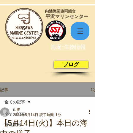
​内浦漁業協同組合
​平沢マリンセンター
海況･生物情報
ブログ
記事
全ての記事
山岸
全ての記事
2024年5月14日
読了時間: 1分
【5月14日(火)】本日の海
海況情報