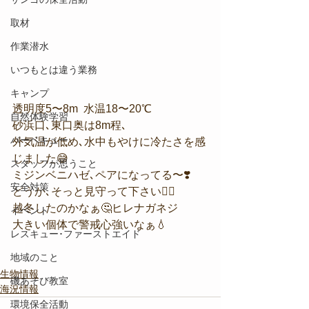
取材
作業潜水
いつもとは違う業務
キャンプ
透明度5〜8m  水温18〜20℃
自然体験学習
砂浜口､東口奥は8m程､
バーベキュー
外気温が低め､水中もやけに冷たさを感
じました😅
スタッフが思うこと
ミジンベニハゼ､ペアになってる〜❣️
安全対策
どうか､そっと見守って下さい🙇‍♀️
越冬したのかなぁ🤔ヒレナガネジ
イベント
大きい個体で警戒心強いなぁ💧
レスキュー･ファーストエイド
地域のこと
生物情報
磯あそび教室
海況情報
環境保全活動