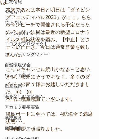
ば･･･
生物情報
本来であれば本日と明日は「ダイビン
お知らせ
グフェスティバル2021」がここ、らら
陸上の話
らサンビーチで開催される予定だった
のですが、結局は最近の新型コロナウ
ファンダイビング
イルス感染状況を鑑み、【中止】とさ
コロマガプロジェクト
せていただき、今日は通常営業を致し
スノーケリングツアー
ました。
自然環境保全
こりゃキャンセル続出かなぁ～と思い
ワカメの養殖
きや、意外にそうでもなく、多くのダ
イバーの皆々様にお越しいただきまし
星空観察
た。m(__)m
海を楽しむアイテム
本当に感謝感謝でございます。
アカモク養殖実験
淡島ボートに至っては、4航海全て満席
学校教育
状態･･･。
伊豆半島ジオパーク
夏海船長、頑張りました。
サンゴの保全活動