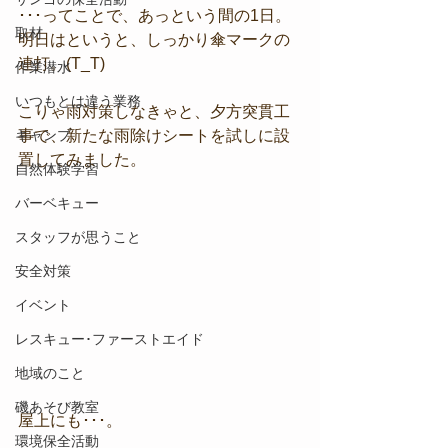
･･･ってことで、あっという間の1日。
取材
明日はというと、しっかり傘マークの
連打。(T_T)
作業潜水
いつもとは違う業務
こりゃ雨対策しなきゃと、夕方突貫工
キャンプ
事で、新たな雨除けシートを試しに設
置してみました。
自然体験学習
バーベキュー
スタッフが思うこと
安全対策
イベント
レスキュー･ファーストエイド
地域のこと
磯あそび教室
屋上にも･･･。
環境保全活動