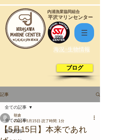
​内浦漁業協同組合
​平沢マリンセンター
海況･生物情報
ブログ
記事
全ての記事
朝倉
全ての記事
2021年5月15日
読了時間: 1分
【5月15日】本来であれ
海況情報