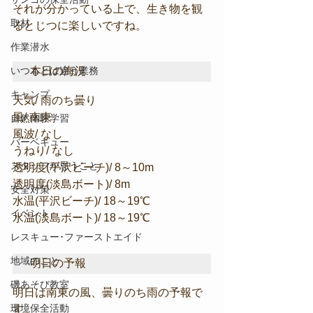
それが分かっている上で、生き物を観
取材
るとじつに楽しいですね。
作業潜水
本日の海況
いつもとは違う業務
キャンプ
天気/ 雨のち曇り
風/ 南東
自然体験学習
風波/ なし
バーベキュー
うねり/ なし
スタッフが思うこと
透明度(平沢ビーチ)/ 8～10m
透明度(淡島ボート)/ 8m
安全対策
水温(平沢ビーチ)/ 18～19℃
イベント
水温(淡島ボート)/ 18～19℃
レスキュー･ファーストエイド
地域のこと
明日の予報
磯あそび教室
明日は南東の風、曇りのち雨の予報で
環境保全活動
す。