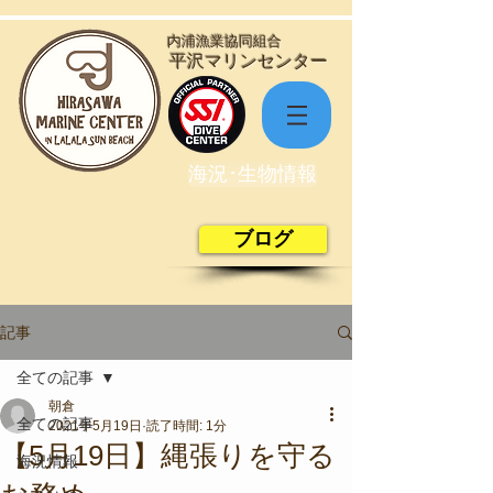
​内浦漁業協同組合
​平沢マリンセンター
海況･生物情報
ブログ
記事
全ての記事
朝倉
全ての記事
2021年5月19日
読了時間: 1分
【5月19日】縄張りを守る
海況情報