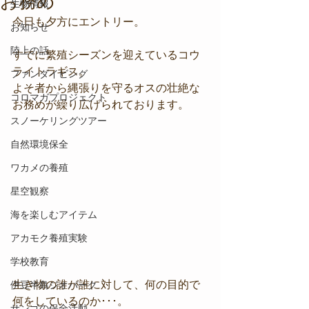
お務め
生物情報
今日も夕方にエントリー。
お知らせ
陸上の話
すでに繁殖シーズンを迎えているコウ
ライトラギス。
ファンダイビング
よそ者から縄張りを守るオスの壮絶な
コロマガプロジェクト
お務めが繰り広げられております。
スノーケリングツアー
自然環境保全
ワカメの養殖
星空観察
海を楽しむアイテム
アカモク養殖実験
学校教育
生き物の誰が誰に対して、何の目的で
伊豆半島ジオパーク
何をしているのか･･･。
サンゴの保全活動