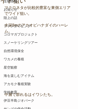
イド狙い
生物情報
マクロネタが比較的豊富な東側エリア
お知らせ
でワイド狙い。
陸上の話
水深8mのアカオビハナダイのハーレ
ファンダイビング
ム。
コロマガプロジェクト
スノーケリングツアー
自然環境保全
ワカメの養殖
星空観察
海を楽しむアイテム
アカモク養殖実験
学校教育
中層で群れるはイワシたち。
伊豆半島ジオパーク
サンゴの保全活動