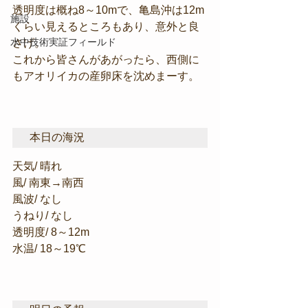
透明度は概ね8～10mで、亀島沖は12m
施設
くらい見えるところもあり、意外と良
水中技術実証フィールド
さげ。
これから皆さんがあがったら、西側に
もアオリイカの産卵床を沈めまーす。
本日の海況
天気/ 晴れ
風/ 南東→南西
風波/ なし
うねり/ なし
透明度/ 8～12m
水温/ 18～19℃