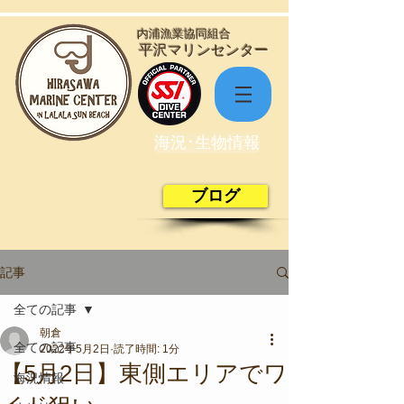
​内浦漁業協同組合
​平沢マリンセンター
海況･生物情報
ブログ
記事
全ての記事
朝倉
全ての記事
2022年5月2日
読了時間: 1分
【5月2日】東側エリアでワ
海況情報