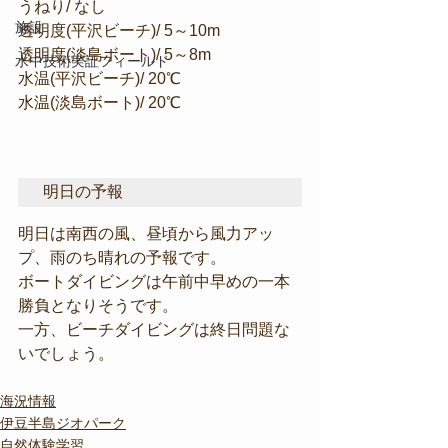
うねり/ なし
施設
透明度(平沢ビーチ)/ 5～10m
透明度(淡島ボート)/ 5～8m
水中技術実証フィールド
水温(平沢ビーチ)/ 20℃
水温(淡島ボート)/ 20℃
明日の予報
明日は南西の風、昼頃から風力アッ
プ、雨のち晴れの予報です。
ボートダイビングは午前中早めの一本
勝負となりそうです。
一方、ビーチダイビングは終日問題な
いでしょう。
海況情報
伊豆半島ジオパーク
自然体験学習