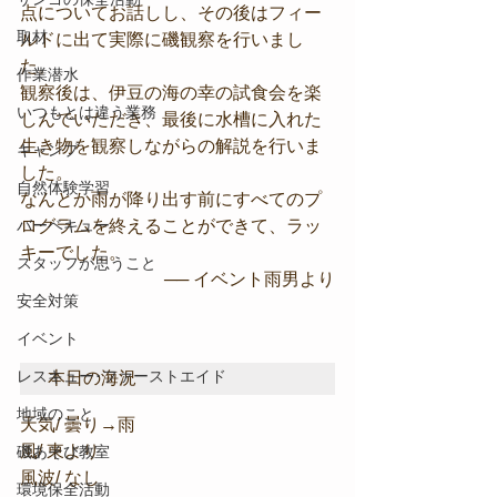
点についてお話しし、その後はフィー
取材
ルドに出て実際に磯観察を行いまし
た。
作業潜水
観察後は、伊豆の海の幸の試食会を楽
いつもとは違う業務
しんでいただき、最後に水槽に入れた
生き物を観察しながらの解説を行いま
キャンプ
した。
自然体験学習
なんとか雨が降り出す前にすべてのプ
バーベキュー
ログラムを終えることができて、ラッ
キーでした。
スタッフが思うこと
── イベント雨男より
安全対策
イベント
レスキュー･ファーストエイド
本日の海況
地域のこと
天気/ 曇り→雨
風/ 東より
磯あそび教室
風波/ なし
環境保全活動