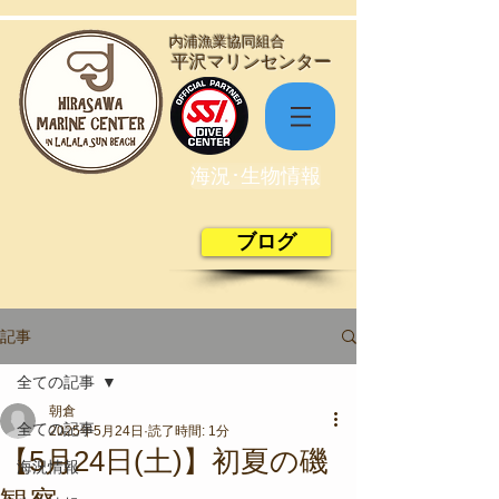
​内浦漁業協同組合
​平沢マリンセンター
海況･生物情報
ブログ
記事
全ての記事
朝倉
全ての記事
2025年5月24日
読了時間: 1分
【5月24日(土)】初夏の磯
海況情報