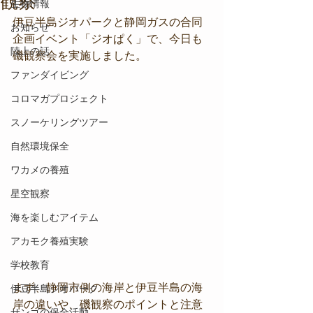
観察
生物情報
伊豆半島ジオパークと静岡ガスの合同
お知らせ
企画イベント「ジオぱく」で、今日も
陸上の話
磯観察会を実施しました。
ファンダイビング
コロマガプロジェクト
スノーケリングツアー
自然環境保全
ワカメの養殖
星空観察
海を楽しむアイテム
アカモク養殖実験
学校教育
まず、静岡市側の海岸と伊豆半島の海
伊豆半島ジオパーク
岸の違いや、磯観察のポイントと注意
サンゴの保全活動