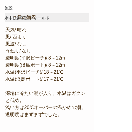
施設
本日の海況
水中技術実証フィールド
天気/ 晴れ
風/ 西より
風波/ なし
うねり/ なし
透明度(平沢ビーチ)/ 8～12m
透明度(淡島ボート)/ 8～12m
水温(平沢ビーチ)/ 18～21℃
水温(淡島ボート)/ 17～21℃
深場に冷たい潮が入り、水温はガクン
と低め。
浅い方は20℃オーバーの温かめの潮。
透明度はまずまずでした。