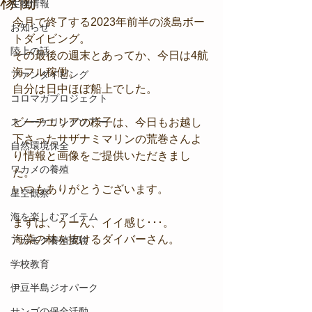
稼働
生物情報
今月で終了する2023年前半の淡島ボー
お知らせ
トダイビング。
陸上の話
その最後の週末とあってか、今日は4航
海フル稼働。
ファンダイビング
自分は日中ほぼ船上でした。
コロマガプロジェクト
スノーケリングツアー
ビーチエリアの様子は、今日もお越し
下さったサザナミマリンの荒巻さんよ
自然環境保全
り情報と画像をご提供いただきまし
ワカメの養殖
た。
いつもありがとうございます。
星空観察
海を楽しむアイテム
まずは、うーん、イイ感じ･･･。
海藻の林を抜けるダイバーさん。
アカモク養殖実験
学校教育
伊豆半島ジオパーク
サンゴの保全活動