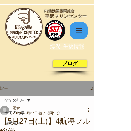
​内浦漁業協同組合
​平沢マリンセンター
海況･生物情報
ブログ
記事
全ての記事
朝倉
全ての記事
2023年5月27日
読了時間: 1分
【5月27日(土)】4航海フル
海況情報