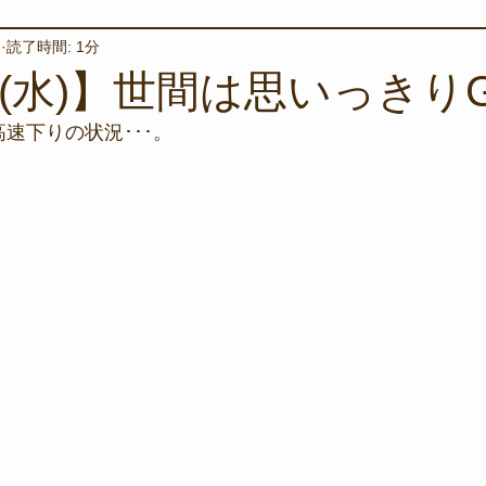
日
読了時間: 1分
境保全
ワカメの養殖
星空観察
海を楽しむアイテム
日(水)】世間は思いっきり
速下りの状況･･･。
サンゴの保全活動
取材
作業潜水
いつもとは違
スタッフが思うこと
安全対策
イベント
レスキュー
環境保全活動
施設
水中技術実証フィールド