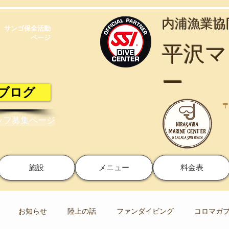
​内浦漁業
サンゴ保全活動​
ページ
​平沢
ー
ブログ
〒
ッフ募集ページ
施設
メニュー
料金表
お知らせ
陸上の話
ファンダイビング
コロマガ