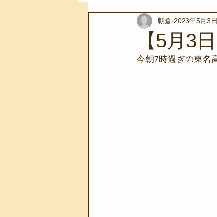
朝倉
2023年5月3
スノーケリングツアー
自然環
【5月3
今朝7時過ぎの東名高
学校教育
伊豆半島ジオパーク
自然体験学習
バーベキュー
地域のこと
磯あそび教室