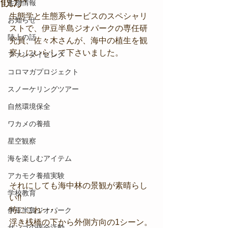
観が
生物情報
生態学と生態系サービスのスペシャリ
お知らせ
ストで、伊豆半島ジオパークの専任研
陸上の話
究員、佐々木さんが、海中の植生を観
察しにいらして下さいました。
ファンダイビング
コロマガプロジェクト
スノーケリングツアー
自然環境保全
ワカメの養殖
星空観察
海を楽しむアイテム
アカモク養殖実験
それにしても海中林の景観が素晴らし
学校教育
い!!
特にこれ･･･。
伊豆半島ジオパーク
浮き桟橋の下から外側方向の1シーン。
サンゴの保全活動