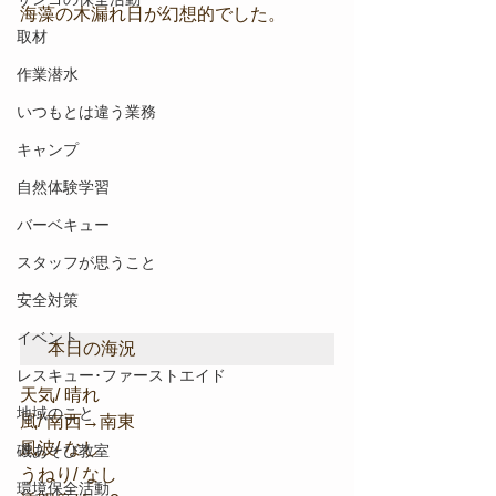
海藻の木漏れ日が幻想的でした。
取材
作業潜水
いつもとは違う業務
キャンプ
自然体験学習
バーベキュー
スタッフが思うこと
安全対策
イベント
本日の海況
レスキュー･ファーストエイド
天気/ 晴れ
地域のこと
風/ 南西→南東
風波/ なし
磯あそび教室
うねり/ なし
環境保全活動