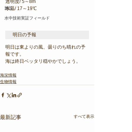
透明度/ 5～8m
施設
水温/ 17～19℃
水中技術実証フィールド
明日の予報
明日は東よりの風、曇りのち晴れの予
報です。
海は終日ベッタリ穏やかでしょう。
海況情報
生物情報
すべて表示
最新記事