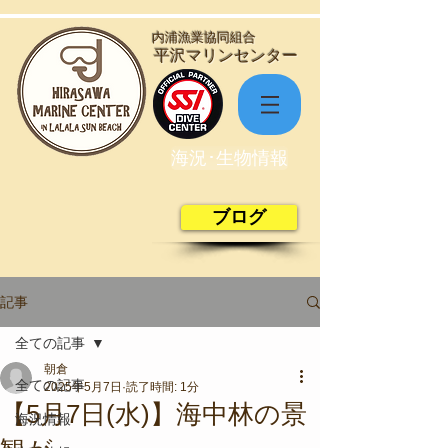
​内浦漁業協同組合
​平沢マリンセンター
海況･生物情報
ブログ
記事
全ての記事
朝倉
全ての記事
2025年5月7日
読了時間: 1分
【5月7日(水)】海中林の景
海況情報