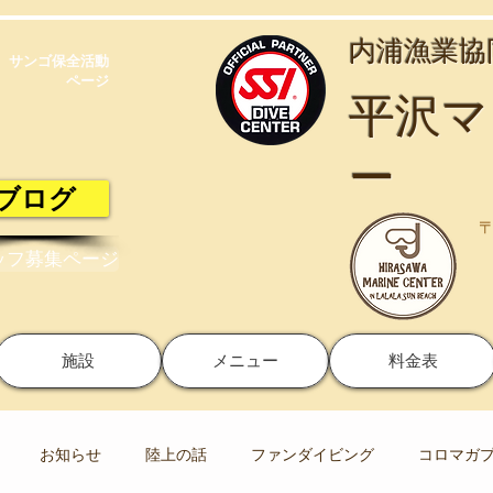
​内浦漁業
サンゴ保全活動​
ページ
​平沢
ー
ブログ
〒
ッフ募集ページ
施設
メニュー
料金表
お知らせ
陸上の話
ファンダイビング
コロマガ