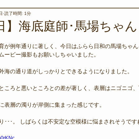
日
読了時間: 1分
境保全
ワカメの養殖
星空観察
海を楽しむアイテム
0日】海底庭師･馬場ちゃん
サンゴの保全活動
取材
作業潜水
いつもとは違
育が例年通りに著しく、今日はふらら日和の馬場ちゃん
ムービー撮影もお願いしちゃいました。  
スタッフが思うこと
安全対策
イベント
レスキュー
外海の通り道がしっかりとできるようになりました。  
ところと悪いところとの差が著しく、表層はニゴニゴ、
環境保全活動
施設
水中技術実証フィールド
に表層の濁りが岸側に集まった感じです。
り･･･。 しばらくは不安定な空模様に悩まされそうです
ap0rKNc