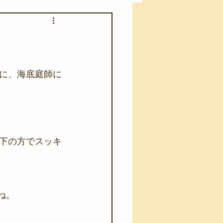
アカモク養殖実験
う業務
キャンプ
に、海底庭師に
･ファーストエイド
下の方でスッキ
ね。