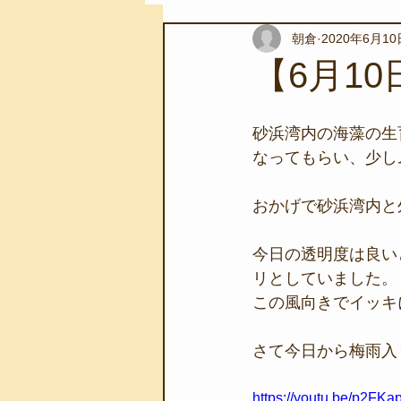
朝倉
2020年6月10
スノーケリングツアー
自然環
【6月1
学校教育
伊豆半島ジオパーク
砂浜湾内の海藻の生
なってもらい、少し
自然体験学習
バーベキュー
おかげで砂浜湾内と
今日の透明度は良い
地域のこと
磯あそび教室
リとしていました。
この風向きでイッキ
さて今日から梅雨入
https://youtu.be/p2FK