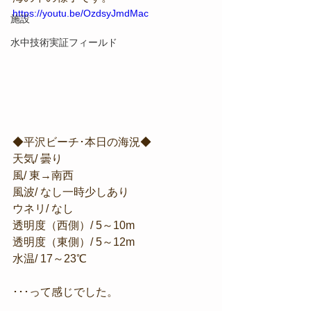
https://youtu.be/OzdsyJmdMac
施設
水中技術実証フィールド
◆平沢ビーチ･本日の海況◆
天気/ 曇り
風/ 東→南西
風波/ なし一時少しあり
ウネリ/ なし
透明度（西側）/ 5～10m
透明度（東側）/ 5～12m
水温/ 17～23℃
･･･って感じでした。