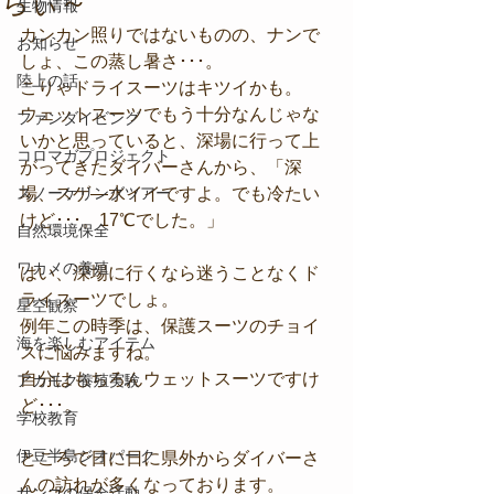
ちぃ～
生物情報
カンカン照りではないものの、ナンで
お知らせ
しょ、この蒸し暑さ･･･。
陸上の話
こりゃドライスーツはキツイかも。
ウェットスーツでもう十分なんじゃな
ファンダイビング
いかと思っていると、深場に行って上
コロマガプロジェクト
がってきたダイバーさんから、「深
スノーケリングツアー
場、スゲ―水イイですよ。でも冷たい
けど･･･。17℃でした。」
自然環境保全
ワカメの養殖
はい、深場に行くなら迷うことなくド
ライスーツでしょ。
星空観察
例年この時季は、保護スーツのチョイ
海を楽しむアイテム
スに悩みますね。
自分はもちろんウェットスーツですけ
アカモク養殖実験
ど･･･。
学校教育
伊豆半島ジオパーク
ところで日に日に県外からダイバーさ
んの訪れが多くなっております。
サンゴの保全活動