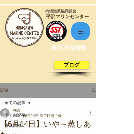
​内浦漁業協同組合
​平沢マリンセンター
海況･生物情報
ブログ
記事
全ての記事
朝倉
全ての記事
2020年6月14日
読了時間: 1分
【6月14日】いや～蒸しあ
海況情報