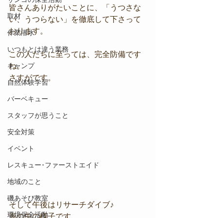
皆さんありがたいことに、「うつさな
取材
い、うつらない」を徹底して下さって
おります。
作業潜水
いつもとは違う業務
この人たちに至っては、完全防備です
キャンプ
ね。
さすがです。
自然体験学習
バーベキュー
スタッフが思うこと
安全対策
イベント
レスキュー･ファーストエイド
地域のこと
磯あそび教室
そして午後はリサーチダイブ♪
環境保全活動
海の中の様子です。