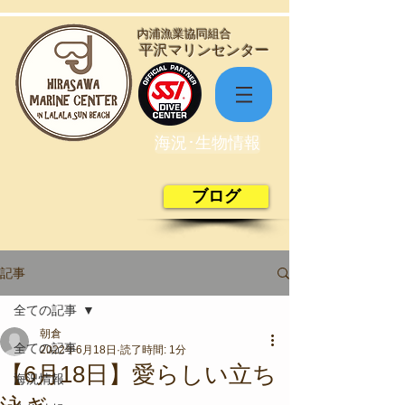
​内浦漁業協同組合
​平沢マリンセンター
海況･生物情報
ブログ
記事
全ての記事
朝倉
全ての記事
2022年6月18日
読了時間: 1分
【6月18日】愛らしい立ち
海況情報