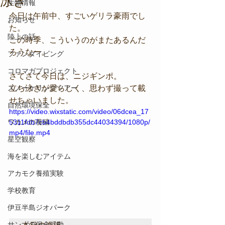
泳ぎ
生物情報
今日は午前中、すごいゲリラ豪雨でし
お知らせ
た。
陸上の話
この時季、こういうのがまたあるんだ
ろうなー。
ファンダイビング
コロマガプロジェクト
さてさて今日は、ニジギンポ。
スノーケリングツアー
立ち泳ぎが愛らしく、思わず撮って載
せちゃいました。
自然環境保全
https://video.wixstatic.com/video/06dcea_17
ワカメの養殖
5311fdb7cb4bddbdb355dc44034394/1080p/
mp4/file.mp4
星空観察
海を楽しむアイテム
アカモク養殖実験
学校教育
伊豆半島ジオパーク
サンゴの保全活動