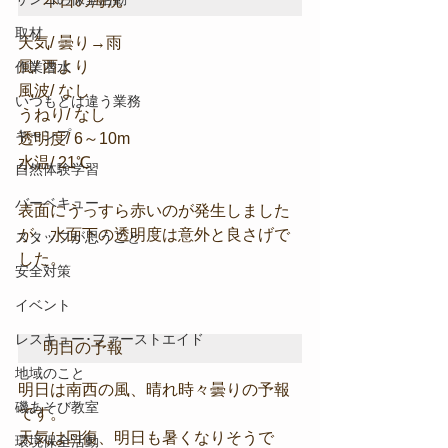
本日の海況
取材
天気/ 曇り→雨
風/ 西より
作業潜水
風波/ なし
いつもとは違う業務
うねり/ なし
キャンプ
透明度/ 6～10m
水温/ 21℃
自然体験学習
バーベキュー
表面にうっすら赤いのが発生しました
が、水面下の透明度は意外と良さげで
スタッフが思うこと
した。
安全対策
イベント
レスキュー･ファーストエイド
明日の予報
地域のこと
明日は南西の風、晴れ時々曇りの予報
磯あそび教室
です。
天気は回復、明日も暑くなりそうで
環境保全活動