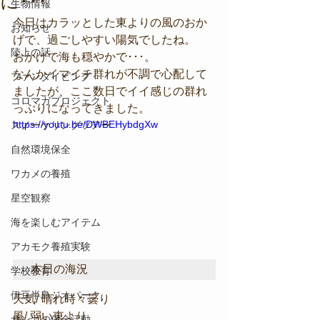
に･･･
生物情報
今日はカラッとした東よりの風のおか
お知らせ
げで、過ごしやすい陽気でしたね。
陸上の話
おかげで海も穏やかで･･･。
なんかイマイチ群れが不調で心配して
ファンダイビング
ましたが、ここ数日でイイ感じの群れ
コロマガプロジェクト
っぷりになってきました。
https://youtu.be/DWBEHybdgXw
スノーケリングツアー
自然環境保全
ワカメの養殖
星空観察
海を楽しむアイテム
アカモク養殖実験
本日の海況
学校教育
伊豆半島ジオパーク
天気/ 晴れ時々曇り
風/ 弱い東より
サンゴの保全活動