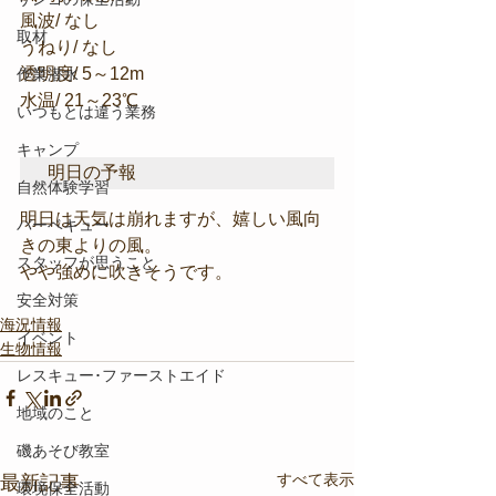
風波/ なし
取材
うねり/ なし
透明度/ 5～12m
作業潜水
水温/ 21～23℃
いつもとは違う業務
キャンプ
明日の予報
自然体験学習
明日は天気は崩れますが、嬉しい風向
バーベキュー
きの東よりの風。
スタッフが思うこと
やや強めに吹きそうです。
安全対策
海況情報
イベント
生物情報
レスキュー･ファーストエイド
地域のこと
磯あそび教室
すべて表示
最新記事
環境保全活動