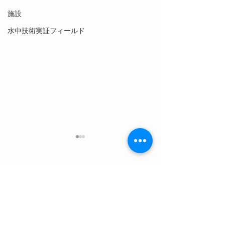
施設
水中技術実証フィールド
コメント
コメントを追加…
【8月7日(金)】深海の奇跡
【8月6日(木)