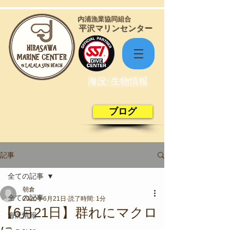
​内浦漁業協同組合
​平沢マリンセンター
海況･生物情報
ブログ
記事
全ての記事
朝倉
全ての記事
2020年6月21日
読了時間: 1分
【6月21日】群れにマクロ
海況情報