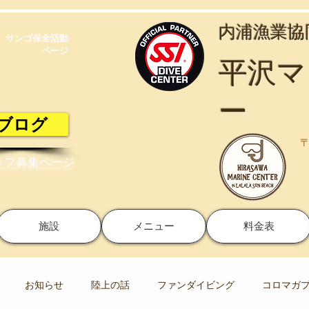
​内浦漁業
サンゴ保全活動​
ページ
​平沢
ー
ブログ
〒
ッフ募集ページ
施設
メニュー
料金表
お知らせ
陸上の話
ファンダイビング
コロマガ