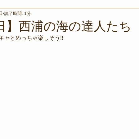
日
読了時間: 1分
境保全
ワカメの養殖
星空観察
海を楽しむアイテム
4日】西浦の海の達人たち
キャとめっちゃ楽しそう!!
サンゴの保全活動
取材
作業潜水
いつもとは違
スタッフが思うこと
安全対策
イベント
レスキュー
環境保全活動
施設
水中技術実証フィールド