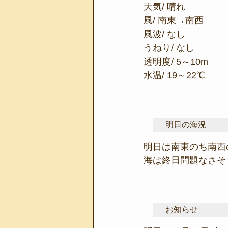
天気/ 晴れ
風/ 南東→南西
風波/ なし
うねり/ なし
透明度/ 5～10m
水温/ 19～22℃
明日の海況
明日は南東のち南西
海は終日問題なさそ
お知らせ