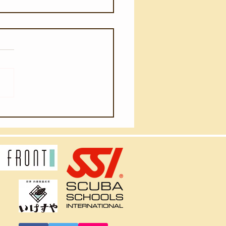
月4日(火)】ウネリが入り
ました