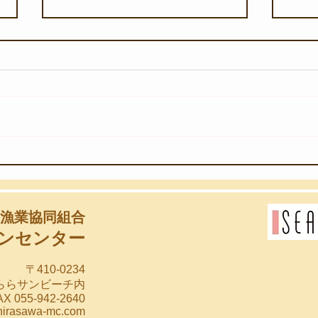
【8月6日(木)】団体様のスノ
【8
ーケリング教室
始め
漁業協同組合
ンセンター
〒410-0234
らららサンビーチ内
X 055-942-2640
hirasawa-mc.com