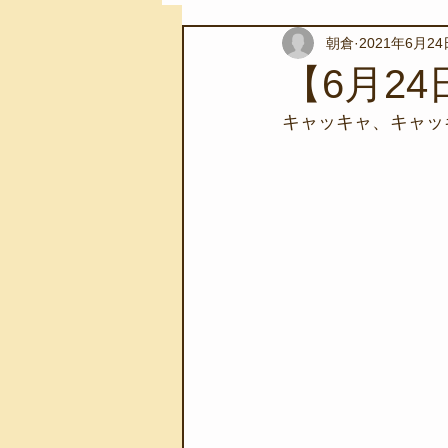
朝倉
2021年6月24
スノーケリングツアー
自然環
【6月2
キャッキャ、キャッ
学校教育
伊豆半島ジオパーク
自然体験学習
バーベキュー
地域のこと
磯あそび教室