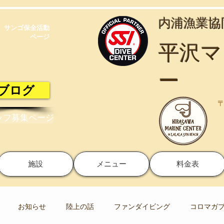
​内浦漁業
サンゴ保全活動​
ページ
​平沢
ー
ブログ
〒
ッフ募集ページ
施設
メニュー
料金表
お知らせ
陸上の話
ファンダイビング
コロマガ