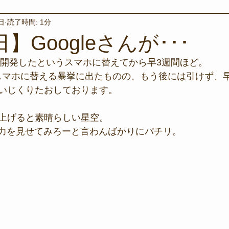
日
読了時間: 1分
境保全
ワカメの養殖
星空観察
海を楽しむアイテム
日】Googleさんが･･･
気で開発したというスマホに替えてから早3週間ほど。
サンゴの保全活動
取材
作業潜水
いつもとは違
droidスマホに替える暴挙に出たものの、もう後には引けず
いじくりたおしております。
スタッフが思うこと
安全対策
イベント
レスキュー
上げると素晴らしい星空。
威力を見せてみろーと言わんばかりにパチリ。
環境保全活動
施設
水中技術実証フィールド