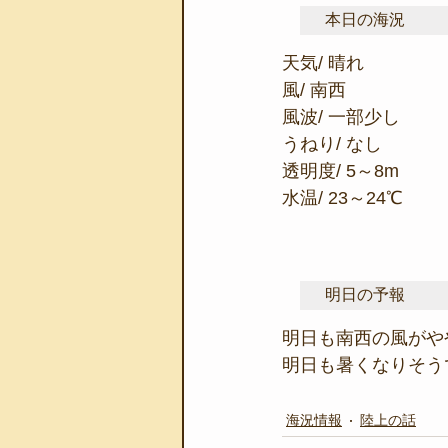
本日の海況
天気/ 晴れ
風/ 南西
風波/ 一部少し
うねり/ なし
透明度/ 5～8m
水温/ 23～24℃
明日の予報
明日も南西の風がや
明日も暑くなりそう
海況情報
陸上の話