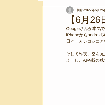
朝倉
2022年6月26
スノーケリングツアー
自然環
【6月26
Googleさんが本
学校教育
伊豆半島ジオパーク
iPhoneからan
日々一人シコシコと
自然体験学習
バーベキュー
そして昨夜、空を見
よーし、AI搭載の
地域のこと
磯あそび教室