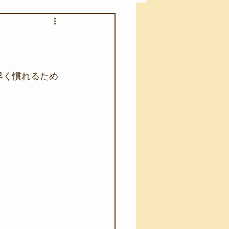
アカモク養殖実験
う業務
キャンプ
、早く慣れるため
･ファーストエイド