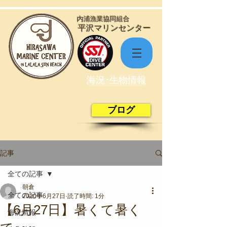
​内浦漁業協同組合
​平沢マリンセンター
海況･生物情報
ブログ
記事
全ての記事
朝倉
全ての記事
2020年6月27日
読了時間: 1分
【6月27日】暑くて暑く
海況情報