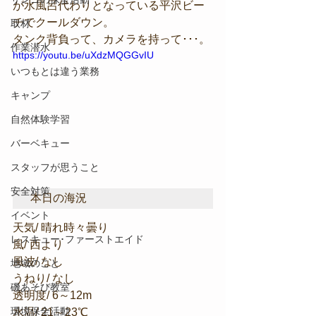
が水風呂代わりとなっている平沢ビー
チでクールダウン。
取材
タンク背負って、カメラを持って･･･。
作業潜水
https://youtu.be/uXdzMQGGvIU
いつもとは違う業務
キャンプ
自然体験学習
バーベキュー
スタッフが思うこと
安全対策
本日の海況
イベント
天気/ 晴れ時々曇り
レスキュー･ファーストエイド
風/ 西より
風波/ なし
地域のこと
うねり/ なし
磯あそび教室
透明度/ 6～12m
環境保全活動
水温/ 21～23℃