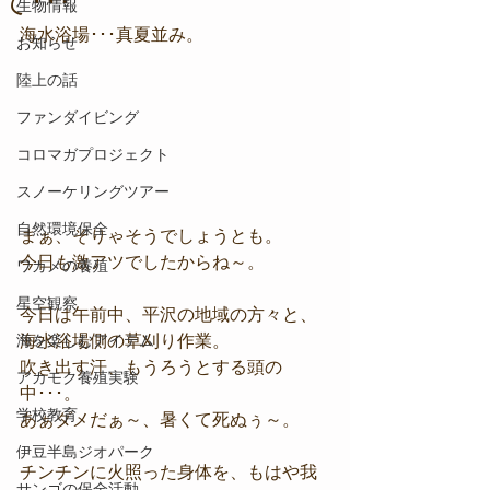
て･･･
生物情報
海水浴場･･･真夏並み。
お知らせ
陸上の話
ファンダイビング
コロマガプロジェクト
スノーケリングツアー
自然環境保全
まぁ、そりゃそうでしょうとも。
今日も激アツでしたからね～。
ワカメの養殖
星空観察
今日は午前中、平沢の地域の方々と、
海水浴場側の草刈り作業。
海を楽しむアイテム
吹き出す汗、もうろうとする頭の
アカモク養殖実験
中･･･。
学校教育
あぁダメだぁ～、暑くて死ぬぅ～。
伊豆半島ジオパーク
チンチンに火照った身体を、もはや我
サンゴの保全活動