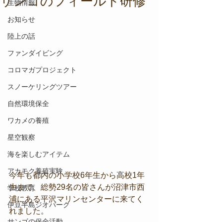
サンゴのフィールド研修
生物情報
お知らせ
陸上の話
ファンダイビング
コロマガプロジェクト
スノーケリングツアー
自然環境保全
ワカメの養殖
星空観察
海を楽しむアイテム
アカモク養殖実験
今年も都内の小学校6年生から高校1年
生まで、総勢29名の皆さんが沼津市西
学校教育
浦にある平沢マリンセンターに来てく
伊豆半島ジオパーク
れました。
サンゴの保全活動