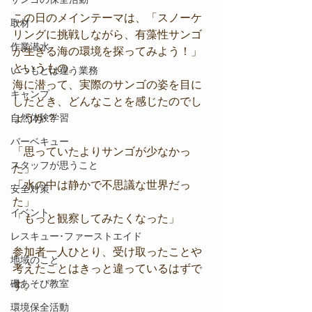
この日のメインテーマは、「スノーケ
取材
リングに挑戦しながら、有藻性サンゴ
作業潜水
が生きる海の環境を探ってみよう！」
というもの。
いつもとは違う業務
海に潜って、実際のサンゴの姿を目に
キャンプ
したとき、どんなことを感じたのでし
自然体験学習
ょうか？
バーベキュー
「思っていたよりサンゴが少なかっ
スタッフが思うこと
た」
「水の中は静かで不思議な世界だっ
安全対策
た」
イベント
「もっと観察してみたくなった」
レスキュー･ファーストエイド
参加者一人ひとり、受け取ったことや
地域のこと
考えたことはきっと違っているはずで
磯あそび教室
す。
環境保全活動