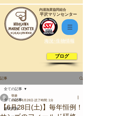
​内浦漁業協同組合
​平沢マリンセンター
海況･生物情報
ブログ
記事
全ての記事
朝倉
全ての記事
2025年6月28日
読了時間: 1分
【6月28日(土)】毎年恒例！
海況情報