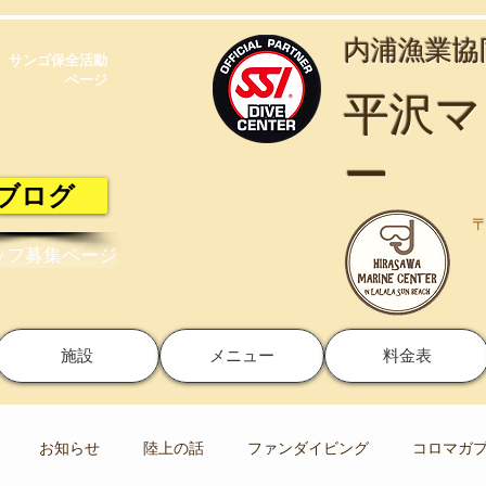
​内浦漁業
サンゴ保全活動​
ページ
​平沢
ー
ブログ
〒
ッフ募集ページ
施設
メニュー
料金表
お知らせ
陸上の話
ファンダイビング
コロマガ