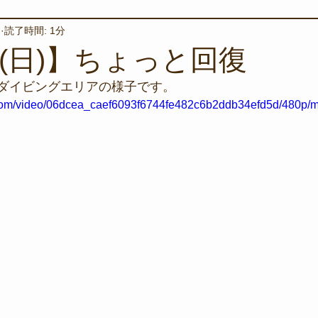
日
読了時間: 1分
境保全
ワカメの養殖
星空観察
海を楽しむアイテム
日(日)】ちょっと回復
沢ダイビングエリアの様子です。
サンゴの保全活動
取材
作業潜水
いつもとは違
ic.com/video/06dcea_caef6093f6744fe482c6b2ddb34efd5d/480p/m
スタッフが思うこと
安全対策
イベント
レスキュー
環境保全活動
施設
水中技術実証フィールド