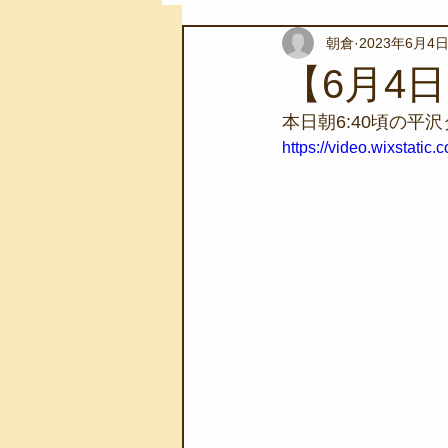
朝倉
2023年6月4
スノーケリングツアー
自然環
【6月4
本日朝6:40頃の平
学校教育
伊豆半島ジオパーク
https://video.wixstat
自然体験学習
バーベキュー
地域のこと
磯あそび教室