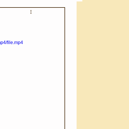
アカモク養殖実験
う業務
キャンプ
p4/file.mp4
･ファーストエイド