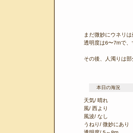
まだ微妙にウネリは
透明度は6〜7mで
その後、人濁りは部
本日の海況
天気/ 晴れ
風/ 西より
風波/ なし
うねり/ 微妙にあり
透明度/ 5～8m