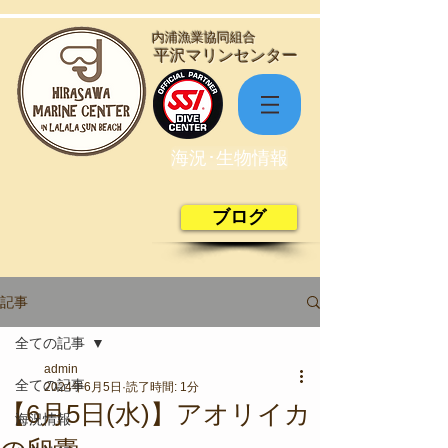
​内浦漁業協同組合
​平沢マリンセンター
海況･生物情報
ブログ
記事
全ての記事
admin
全ての記事
2024年6月5日
読了時間: 1分
【6月5日(水)】アオリイカ
海況情報