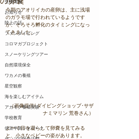
の卵嚢
生物情報
今期のアオリイカの産卵は、主に浅場
お知らせ
のガラモ場で行われているようです
陸上の話
が、そろそろ孵化のタイミングになっ
てきました。
ファンダイビング
コロマガプロジェクト
スノーケリングツアー
自然環境保全
ワカメの養殖
星空観察
海を楽しむアイテム
（画像提供/ ダイビングショップ･サザ
アカモク養殖実験
ナミマリン 荒巻さん）
学校教育
よーく目を凝らして卵嚢を見てみる
伊豆半島ジオパーク
と、小さなベビーの姿があります。
サンゴの保全活動