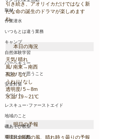
引き続き、アオリイカだけではなく新
取材
たな命の誕生のドラマが楽しめます
ね。
作業潜水
いつもとは違う業務
キャンプ
本日の海況
自然体験学習
天気/ 晴れ
バーベキュー
風/ 南東→南西
スタッフが思うこと
風波/ なし
うねり/ なし
安全対策
透明度/ 5～8m
イベント
水温/ 19～21℃
レスキュー･ファーストエイド
地域のこと
明日の予報
磯あそび教室
環境保全活動
明日は南西の風、晴れ時々曇りの予報