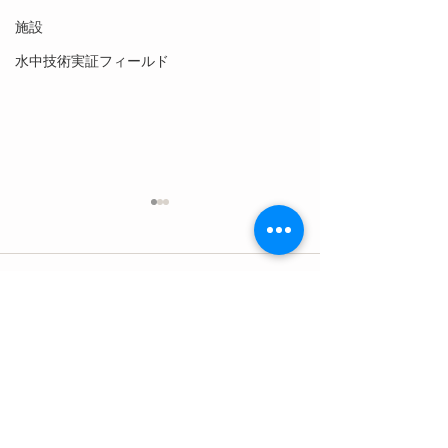
施設
水中技術実証フィールド
コメント
コメントを追加…
【8月6日(木)】団体様のス
【8月4日(火)
ノーケリング教室
り始めました