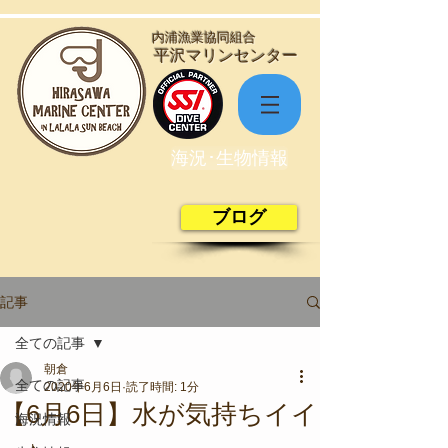
​内浦漁業協同組合
​平沢マリンセンター
海況･生物情報
ブログ
記事
全ての記事
朝倉
全ての記事
2020年6月6日
読了時間: 1分
【6月6日】水が気持ちイイ
海況情報