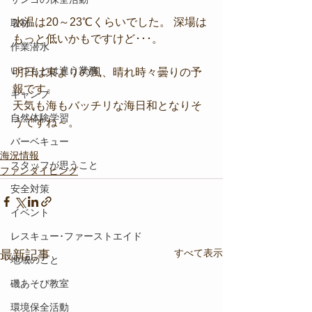
水温は20～23℃くらいでした。 深場は
取材
もっと低いかもですけど･･･。
作業潜水
いつもとは違う業務
明日は東よりの風、晴れ時々曇りの予
報です。
キャンプ
天気も海もバッチリな海日和となりそ
自然体験学習
うですね～。
バーベキュー
海況情報
スタッフが思うこと
ファンダイビング
安全対策
イベント
レスキュー･ファーストエイド
すべて表示
最新記事
地域のこと
磯あそび教室
環境保全活動