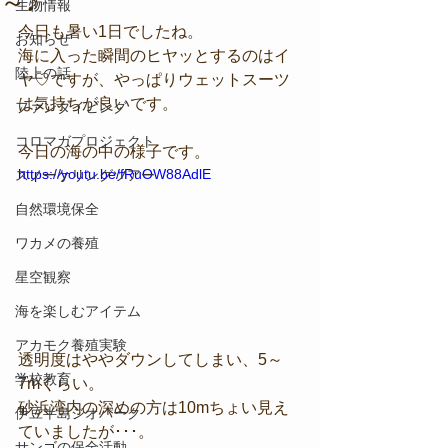
～♪
生物情報
今日も暑い1日でしたね。  
お知らせ
海に入った瞬間のヒヤッとするのはイ
陸上の話
ヤ♡ですが、やっぱりウェットスーツ
は気持ちが良いです。  
ファンダイビング
コロマガプロジェクト
今日の海の中の様子です。
https://youtu.be/fRuOW88AdlE
スノーケリングツアー
自然環境保全
ワカメの養殖
星空観察
海を楽しむアイテム
アカモク養殖実験
透明度はややダウンしてしまい、5～
学校教育
7mくらい。 
砂浜湾内の深めの方は10mちょい見え
伊豆半島ジオパーク
ていましたが･･･。  
サンゴの保全活動