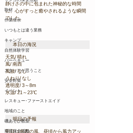
静けさの中に包まれた神秘的な時間
取材
に、心がすっと癒やされるような瞬間
でした。
作業潜水
いつもとは違う業務
キャンプ
本日の海況
自然体験学習
天気/ 晴れ
バーベキュー
風/ 南西
スタッフが思うこと
風波/ なし
うねり/ なし
安全対策
透明度/ 3～8m
イベント
水温/ 21～23℃
レスキュー･ファーストエイド
地域のこと
明日の予報
磯あそび教室
環境保全活動
明日は南西の風、昼頃から風力アッ