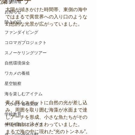
藻アーチ
生物情報
太陽が傾きかけた時間帯、東側の海中
お知らせ
ではまるで異世界への入り口のような
陸上の話
幻想的な光景が広がっていました。
ファンダイビング
コロマガプロジェクト
スノーケリングツアー
自然環境保全
ワカメの養殖
星空観察
海を楽しむアイテム
青く輝くスポットに自然の光が差し込
アカモク養殖実験
み、周囲を取り囲む海藻が水面まで達
学校教育
しアーチを形成、小さな魚たちがその
中を自由に泳ぎまわっていました。
伊豆半島ジオパーク
まるで海の中に現れた“光のトンネル”。
サンゴの保全活動