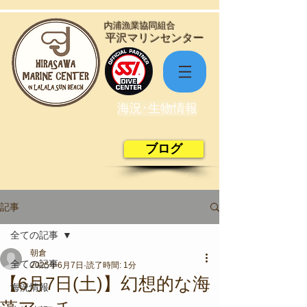
​内浦漁業協同組合
​平沢マリンセンター
海況･生物情報
ブログ
記事
全ての記事
朝倉
全ての記事
2025年6月7日
読了時間: 1分
【6月7日(土)】幻想的な海
海況情報