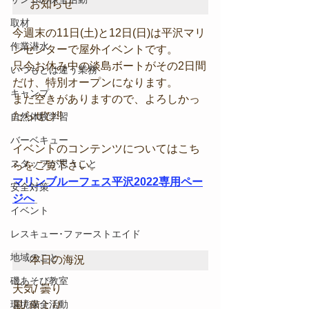
お知らせ
取材
今週末の11日(土)と12日(日)は平沢マリ
作業潜水
ンセンターで屋外イベントです。
只今お休み中の淡島ボートがその2日間
いつもとは違う業務
だけ、特別オープンになります。
キャンプ
まだ空きがありますので、よろしかっ
たらぜひ!!
自然体験学習
バーベキュー
イベントのコンテンツについてはこち
スタッフが思うこと
らをご覧下さい。
マリンブルーフェス平沢2022専用ペー
安全対策
ジへ
イベント
レスキュー･ファーストエイド
地域のこと
本日の海況
磯あそび教室
天気/ 曇り
環境保全活動
風/ 南より