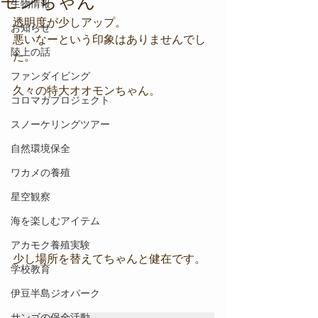
モンちゃん
生物情報
透明度が少しアップ。
お知らせ
悪いなーという印象はありませんでし
陸上の話
た。
ファンダイビング
久々の特大オオモンちゃん。
コロマガプロジェクト
スノーケリングツアー
自然環境保全
ワカメの養殖
星空観察
海を楽しむアイテム
アカモク養殖実験
少し場所を替えてちゃんと健在です。
学校教育
伊豆半島ジオパーク
サンゴの保全活動