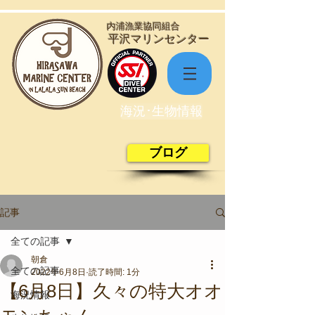
​内浦漁業協同組合
​平沢マリンセンター
海況･生物情報
ブログ
記事
全ての記事
朝倉
全ての記事
2022年6月8日
読了時間: 1分
【6月8日】久々の特大オオ
海況情報