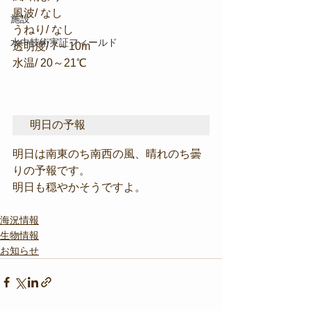
風波/ なし
施設
うねり/ なし
水中技術実証フィールド
透明度/ 7～10m
水温/ 20～21℃
明日の予報
明日は南東のち南西の風、晴れのち曇
りの予報です。
明日も穏やかそうですよ。
海況情報
生物情報
お知らせ