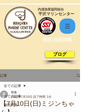
​内浦漁業協同組合
​平沢マリンセンター
海況･生物情報
ブログ
記事
全ての記事
朝倉
全ての記事
2022年7月10日
読了時間: 1分
【7月10日(日)ミジンちゃ
海況情報