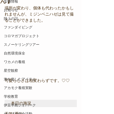
ん】
生物情報
場所が変わり、個体も代わったかもし
お知らせ
れませんが、ミジンベニハゼは見て撮
陸上の話
ることができました。
ファンダイビング
コロマガプロジェクト
スノーケリングツアー
自然環境保全
ワカメの養殖
星空観察
海を楽しむアイテム
可愛らしさは相変わらずです。♡♡
アカモク養殖実験
学校教育
本日の海況
伊豆半島ジオパーク
サンゴの保全活動
天気/ 曇り