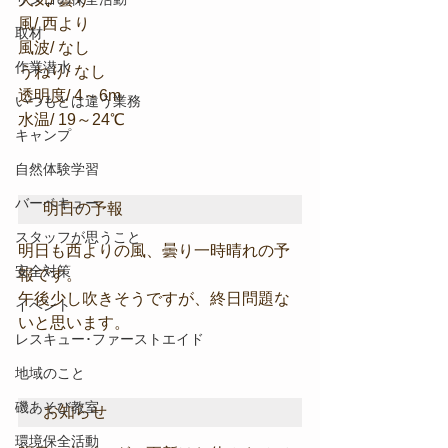
風/ 西より
取材
風波/ なし
作業潜水
うねり/ なし
透明度/ 4～6m
いつもとは違う業務
水温/ 19～24℃
キャンプ
自然体験学習
バーベキュー
明日の予報
スタッフが思うこと
明日も西よりの風、曇り一時晴れの予
安全対策
報です。
午後少し吹きそうですが、終日問題な
イベント
いと思います。
レスキュー･ファーストエイド
地域のこと
磯あそび教室
お知らせ
環境保全活動