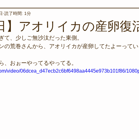
日
読了時間: 1分
境保全
ワカメの養殖
星空観察
海を楽しむアイテム
5日】アオリイカの産卵復活
ぎて、少しご無沙汰だった東側。
サンゴの保全活動
取材
作業潜水
いつもとは違
ンの荒巻さんから、アオリイカが産卵してたよーってい
ら、おぉーやってるやってる。
スタッフが思うこと
安全対策
イベント
レスキュー
ic.com/video/06dcea_d47ecb2c6bf6498aa4445e973b101f86/1080p
環境保全活動
施設
水中技術実証フィールド