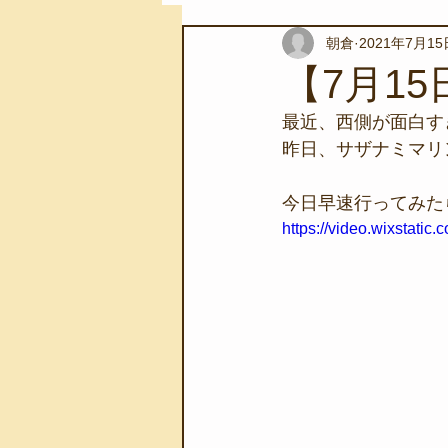
朝倉
2021年7月15
スノーケリングツアー
自然環
【7月1
最近、西側が面白す
学校教育
伊豆半島ジオパーク
昨日、サザナミマリ
今日早速行ってみた
自然体験学習
バーベキュー
https://video.wixstat
地域のこと
磯あそび教室