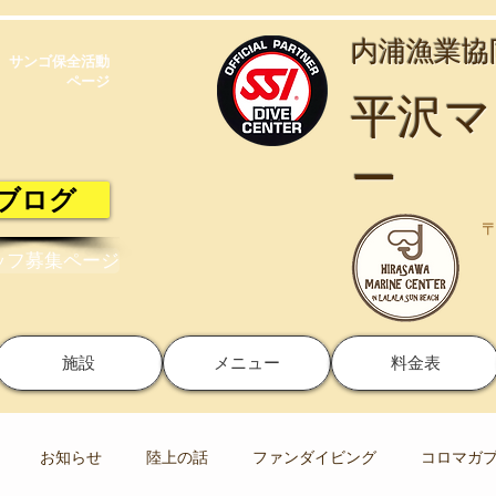
​内浦漁業
サンゴ保全活動​
ページ
​平沢
ー
ブログ
〒
ッフ募集ページ
施設
メニュー
料金表
お知らせ
陸上の話
ファンダイビング
コロマガ