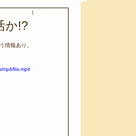
アカモク養殖実験
か!?
う業務
キャンプ
う情報あり。
･ファーストエイド
/mp4/file.mp4