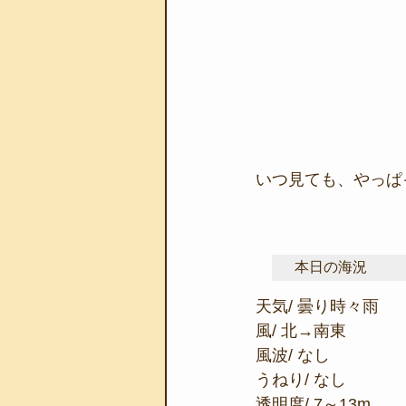
いつ見ても、やっぱ
本日の海況
天気/ 曇り時々雨
風/ 北→南東
風波/ なし
うねり/ なし
透明度/ 7～13m