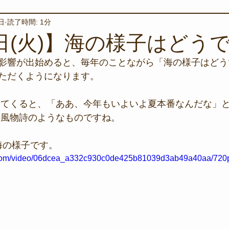
日
読了時間: 1分
境保全
ワカメの養殖
星空観察
海を楽しむアイテム
5日(火)】海の様子はどう
影響が出始めると、毎年のことながら「海の様子はどう
サンゴの保全活動
取材
作業潜水
いつもとは違
ただくようになります。
えてくると、「ああ、今年もいよいよ夏本番なんだな」
スタッフが思うこと
安全対策
イベント
レスキュー
の風物詩のようなものですね。
の海の様子です。
環境保全活動
施設
水中技術実証フィールド
ic.com/video/06dcea_a332c930c0de425b81039d3ab49a40aa/720p