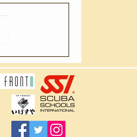
月3日(月)】海のゆりかご