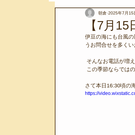
朝倉
2025年7月15
スノーケリングツアー
自然環
【7月1
伊豆の海にも台風の
学校教育
伊豆半島ジオパーク
うお問合せを多くい
 そんなお電話が増
自然体験学習
バーベキュー
 この季節ならでは
さて本日16:30頃
地域のこと
磯あそび教室
https://video.wixstat