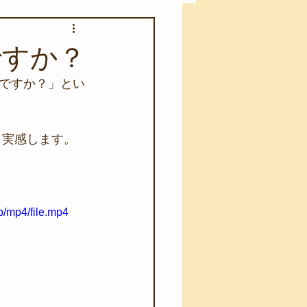
アカモク養殖実験
ですか？
ですか？」とい
う業務
キャンプ
と実感します。
･ファーストエイド
/mp4/file.mp4