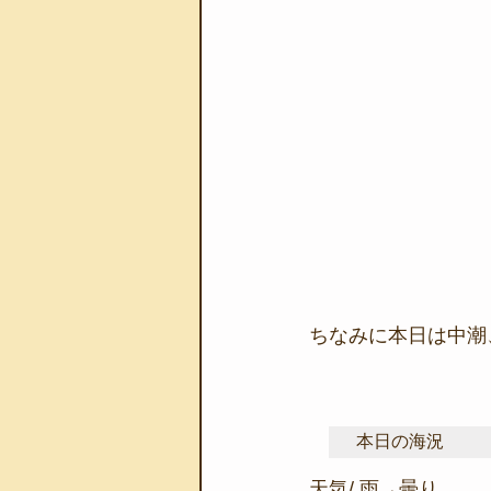
ちなみに本日は中潮
本日の海況
天気/ 雨→曇り