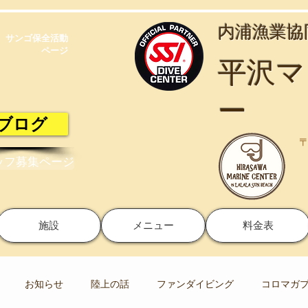
​内浦漁業
サンゴ保全活動​
ページ
​平沢
ー
ブログ
〒
ッフ募集ページ
施設
メニュー
料金表
お知らせ
陸上の話
ファンダイビング
コロマガ