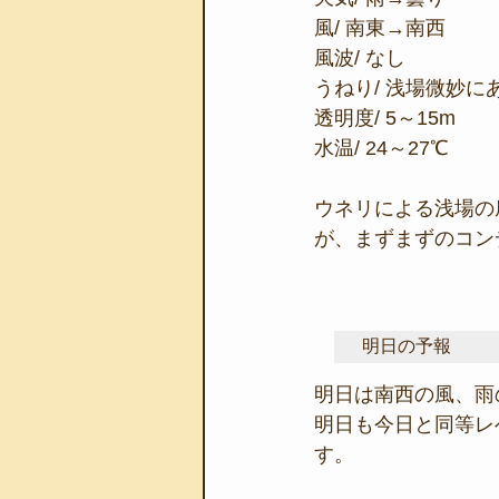
風/ 南東→南西
風波/ なし
うねり/ 浅場微妙に
透明度/ 5～15m
水温/ 24～27℃
ウネリによる浅場の
が、まずまずのコン
明日の予報
明日は南西の風、雨
明日も今日と同等レ
す。