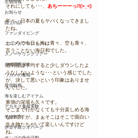
生物情報
それにしても･･･、
あちーーーっ!!(>_<)
お知らせ
年々、日本の夏もヤバくなってきまし
陸上の話
たね。
ファンダイビング
ところで今日も海は青々、空も青々、
コロマガプロジェクト
言うことない海日和でした。
スノーケリングツアー
自然環境保全
透明度は平均すると少しダウンしたよ
うなしないような･･･という感じでした
ワカメの養殖
が、決して悪いという印象はありませ
星空観察
んでした。
海を楽しむアイテム
東側の深場も久々です。
アカモク養殖実験
そこまで行かなくても十分楽しめる海
学校教育
なのですが、まぁそこはそこで面白い
生き物たちがいて楽しいんですけど
伊豆半島ジオパーク
ね。
サンゴの保全活動