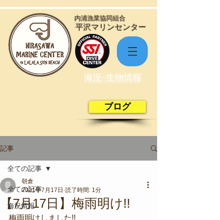
​内浦漁業協同組合
​平沢マリンセンター
海況･生物情報
ブログ
記事
全ての記事
朝倉
全ての記事
2021年7月17日
読了時間: 1分
【7月17日】梅雨明け!!
海況情報
梅雨明けしました!!