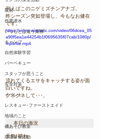
例えばこのニゲミズチンアナゴ。
取材
昨シーズン突如登場し、今もなお健在
作業潜水
です。
https://video.wixstatic.com/video/06dcea_05
いつもとは違う業務
a90f5ea1e44254b1f0695635f07cab/1080p/
キャンプ
mp4/file.mp4
自然体験学習
バーベキュー
スタッフが思うこと
流れてくるエサをキャッチする姿が面
安全対策
白いですね。
イベント
クネクネして･･･。
レスキュー･ファーストエイド
地域のこと
本日の海況
磯あそび教室
天気/ 晴れ
環境保全活動