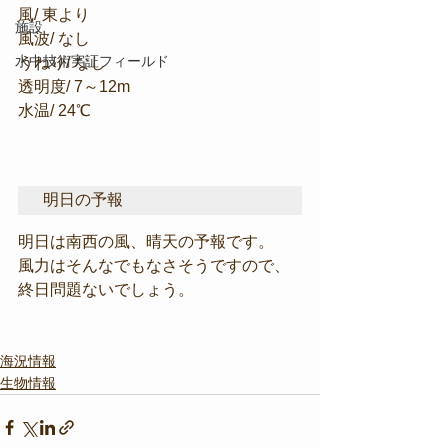
風/ 東より
施設
風波/ なし
水中技術実証フィールド
うねり/ なし
透明度/ 7～12m
水温/ 24℃
明日の予報
明日は南西の風、晴天の予報です。
風力はそんなでもなさそうですので、
終日問題ないでしょう。
海況情報
生物情報