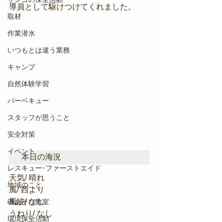
導員として駆けつけてくれました。
取材
作業潜水
いつもとは違う業務
キャンプ
自然体験学習
バーベキュー
スタッフが思うこと
安全対策
イベント
本日の海況
レスキュー･ファーストエイド
天気/ 晴れ
地域のこと
風/ 西より
風波/ なし
磯あそび教室
うねり/ なし
環境保全活動