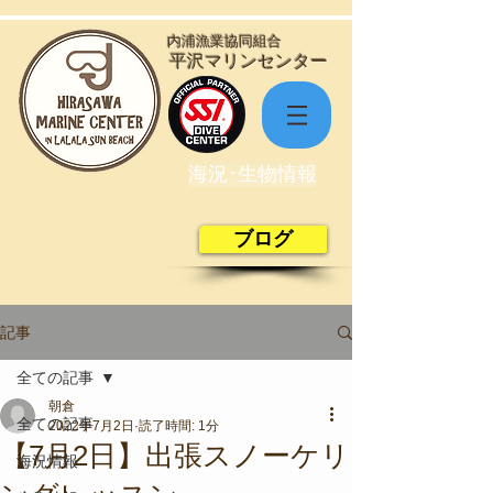
​内浦漁業協同組合
​平沢マリンセンター
海況･生物情報
ブログ
記事
全ての記事
朝倉
全ての記事
2022年7月2日
読了時間: 1分
【7月2日】出張スノーケリ
海況情報