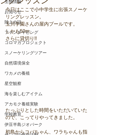
ングレッスン
生物情報
今日はここで小中学生に出張スノーケ
お知らせ
リングレッスン。
陸上の話
玉川学園さんの屋内プールです。
しかも50m。
ファンダイビング
さらに貸切り!!
コロマガプロジェクト
スノーケリングツアー
自然環境保全
ワカメの養殖
星空観察
海を楽しむアイテム
アカモク養殖実験
たっぷりとした時間をいただいていた
学校教育
ので、こってりやってきました。
伊豆半島ジオパーク
初島からコバちゃん、ワラちゃんも指
サンゴの保全活動