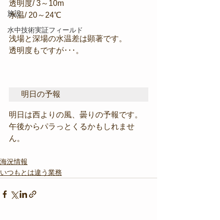
透明度/ 3～10m
施設
水温/ 20～24℃
水中技術実証フィールド
浅場と深場の水温差は顕著です。
透明度もですが･･･。
明日の予報
明日は西よりの風、曇りの予報です。
午後からパラっとくるかもしれませ
ん。
海況情報
いつもとは違う業務