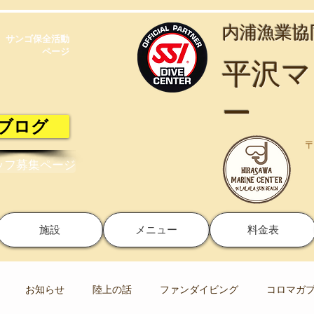
​内浦漁業
サンゴ保全活動​
ページ
​平沢
ー
ブログ
〒
ッフ募集ページ
施設
メニュー
料金表
お知らせ
陸上の話
ファンダイビング
コロマガ