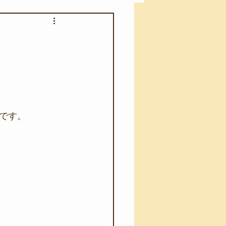
アカモク養殖実験
う業務
キャンプ
･ファーストエイド
です。