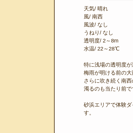
天気/ 晴れ
風/ 南西
風波/ なし
うねり/ なし
透明度/ 2～8m
水温/ 22～28℃
特に浅場の透明度が
梅雨が明ける前の大
さらに吹き続く南西
濁るのも当たり前で
砂浜エリアで体験ダ
す。