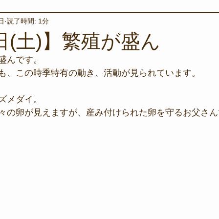
日
読了時間: 1分
境保全
ワカメの養殖
星空観察
海を楽しむアイテム
日(土)】繁殖が盛ん
盛んです。
サンゴの保全活動
取材
作業潜水
いつもとは違
も、この時季特有の動き、活動が見られています。
ズメダイ。
スタッフが思うこと
安全対策
イベント
レスキュー
々の卵が見えますが、産み付けられた卵を守るお父さん
環境保全活動
施設
水中技術実証フィールド