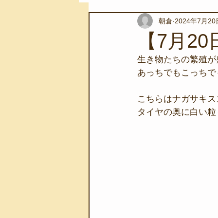
朝倉
2024年7月20
スノーケリングツアー
自然環
【7月20
生き物たちの繁殖が
学校教育
伊豆半島ジオパーク
あっちでもこっちで
こちらはナガサキス
自然体験学習
バーベキュー
タイヤの奥に白い粒
地域のこと
磯あそび教室