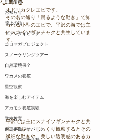
な動き
生物情報
オドリカクレエビです。 
お知らせ
その名の通り「踊るような動き」で知
陸上の話
られる小型のエビで、平沢の海では主
にスナイソギンチャクと共生していま
ファンダイビング
す。 
コロマガプロジェクト
スノーケリングツアー
自然環境保全
ワカメの養殖
星空観察
海を楽しむアイテム
アカモク養殖実験
学校教育
平沢では主にスナイソギンチャクと共
生しており、じっくり観察するとその
伊豆半島ジオパーク
繊細な動きや、美しい透明感のあるカ
サンゴの保全活動