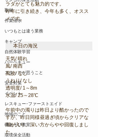
ラダがとても魅力的です。
取材
昨年に引き続き、今年も多く、オスス
メです。
作業潜水
いつもとは違う業務
キャンプ
本日の海況
自然体験学習
天気/ 晴れ
バーベキュー
風/ 南西
スタッフが思うこと
風波/ なし
うねり/ なし
安全対策
透明度/ 1～8m
イベント
水温/ 25～28℃
レスキュー･ファーストエイド
午前中の濁りは昨日より酷かったので
地域のこと
すが、昨日同様昼過ぎ頃からクリアな
磯あそび教室
潮が入り、深い方からやや回復しまし
た。
環境保全活動