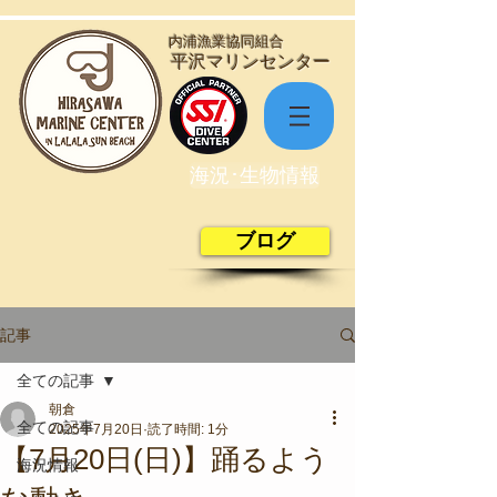
​内浦漁業協同組合
​平沢マリンセンター
海況･生物情報
ブログ
記事
全ての記事
朝倉
全ての記事
2025年7月20日
読了時間: 1分
【7月20日(日)】踊るよう
海況情報