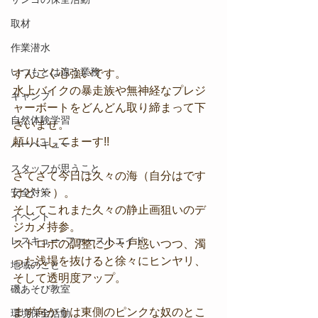
取材
作業潜水
いつもとは違う業務
すんごく心強いです。
水上バイクの暴走族や無神経なプレジ
キャンプ
ャーボートをどんどん取り締まって下
自然体験学習
さいませ。
頼りにしてまーす!!
バーベキュー
スタッフが思うこと
さてさて今日は久々の海（自分はです
けど･･･）。
安全対策
そしてこれまた久々の静止画狙いのデ
イベント
ジカメ持参。
レスキュー･ファーストエイド
ストロボの調整に少々戸惑いつつ、濁
った浅場を抜けると徐々にヒンヤリ、
地域のこと
そして透明度アップ。
磯あそび教室
まず向かうは東側のピンクな奴のとこ
環境保全活動