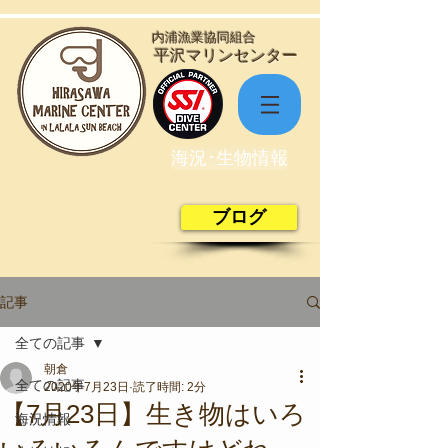
​内浦漁業協同組合
​平沢マリンセンター
海況･生物情報
ブログ
記事
全ての記事
朝倉
全ての記事
2020年7月23日
読了時間: 2分
【7月23日】生き物はいろ
海況情報