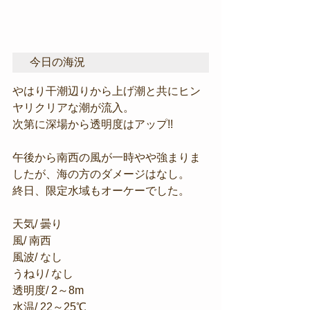
今日の海況
やはり干潮辺りから上げ潮と共にヒン
ヤリクリアな潮が流入。
次第に深場から透明度はアップ!!
午後から南西の風が一時やや強まりま
したが、海の方のダメージはなし。
終日、限定水域もオーケーでした。
天気/ 曇り
風/ 南西
風波/ なし
うねり/ なし
透明度/ 2～8m
水温/ 22～25℃