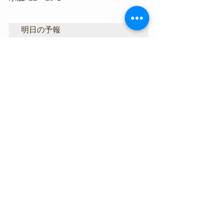
明日の予報
明日も午後から南西の風が顕著に吹き
そうですが、まぁ全く問題ないでしょ
う。
透明度も午後の上げ潮から期待です。
海況情報
生物情報
すべて表示
最新記事