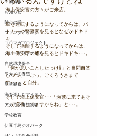
いろいるんですけどね
生物情報
海上保安官の方々がご来店。
お知らせ
陸上の話
車を運転するようになってからは、パ
トカーや警察官を見るとなぜかドキド
ファンダイビング
キ。
コロマガプロジェクト
そして操船するようになってからは、
スノーケリングツアー
海上保安庁の船を見るとドキドキ･･･。
自然環境保全
「何か悪いことしたっけ⁇」と自問自答
ワカメの養殖
しつつ、「ごっ、ごくろうさまで
す･･･」と自分。
星空観察
海を楽しむアイテム
そして海上保安官･･･「頻繁に来てあそ
こで巡視してますからね」と･･･。
アカモク養殖実験
学校教育
伊豆半島ジオパーク
サンゴの保全活動