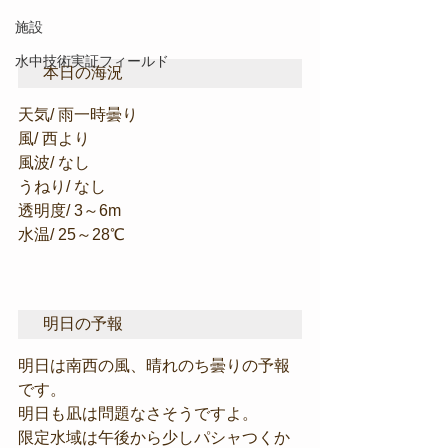
施設
水中技術実証フィールド
本日の海況
天気/ 雨一時曇り
風/ 西より
風波/ なし
うねり/ なし
透明度/ 3～6m
水温/ 25～28℃
明日の予報
明日は南西の風、晴れのち曇りの予報
です。
明日も凪は問題なさそうですよ。
限定水域は午後から少しパシャつくか