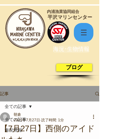
​内浦漁業協同組合
​平沢マリンセンター
海況･生物情報
ブログ
記事
全ての記事
朝倉
全ての記事
2021年7月27日
読了時間: 1分
【7月27日】西側のアイド
海況情報