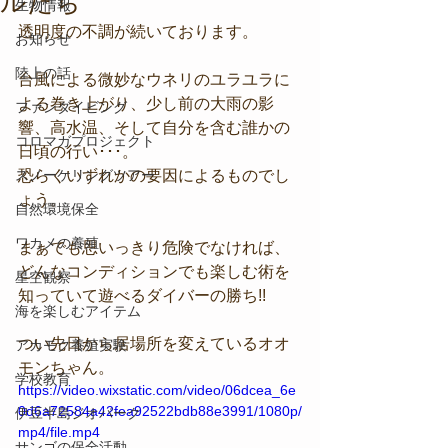
ルたち
生物情報
透明度の不調が続いております。
お知らせ
陸上の話
台風による微妙なウネリのユラユラに
よる巻き上がり、少し前の大雨の影
ファンダイビング
響、高水温、そして自分を含む誰かの
コロマガプロジェクト
日頃の行い･･･。
スノーケリングツアー
恐らくいずれかの要因によるものでし
ょう。
自然環境保全
ワカメの養殖
まぁでも思いっきり危険でなければ、
どんなコンディションでも楽しむ術を
星空観察
知っていて遊べるダイバーの勝ち!!
海を楽しむアイテム
つい先日から居場所を変えているオオ
アカモク養殖実験
モンちゃん。
学校教育
https://video.wixstatic.com/video/06dcea_6e
0d6a72584a42fea92522bdb88e3991/1080p/
伊豆半島ジオパーク
mp4/file.mp4
サンゴの保全活動