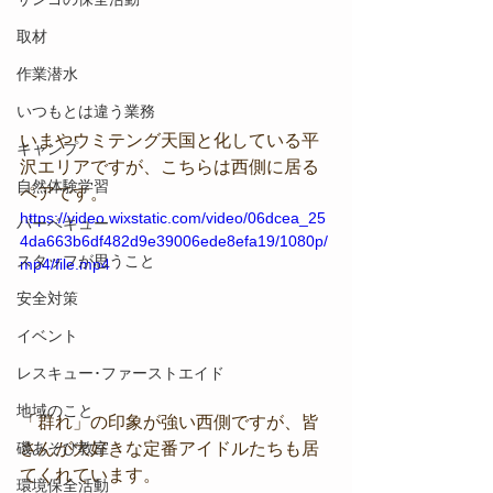
取材
作業潜水
いつもとは違う業務
いまやウミテング天国と化している平
キャンプ
沢エリアですが、こちらは西側に居る
自然体験学習
ペアです。
https://video.wixstatic.com/video/06dcea_25
バーベキュー
4da663b6df482d9e39006ede8efa19/1080p/
スタッフが思うこと
mp4/file.mp4
安全対策
イベント
レスキュー･ファーストエイド
地域のこと
「群れ」の印象が強い西側ですが、皆
さんが大好きな定番アイドルたちも居
磯あそび教室
てくれています。
環境保全活動