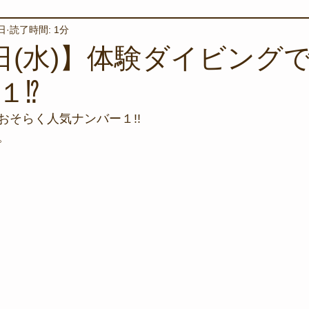
日
読了時間: 1分
境保全
ワカメの養殖
星空観察
海を楽しむアイテム
7日(水)】体験ダイビング
１⁉
サンゴの保全活動
取材
作業潜水
いつもとは違
おそらく人気ナンバー１!!
。
スタッフが思うこと
安全対策
イベント
レスキュー
環境保全活動
施設
水中技術実証フィールド