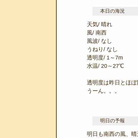
本日の海況
天気/ 晴れ
風/ 南西
風波/ なし
うねり/ なし
透明度/ 1～7m
水温/ 20～27℃
透明度は昨日とほぼ同
うーん。。。
明日の予報
明日も南西の風、晴