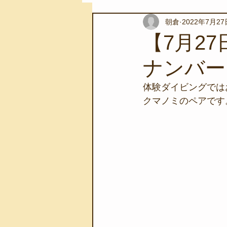
朝倉
2022年7月27
スノーケリングツアー
自然環
【7月2
ナンバー
学校教育
伊豆半島ジオパーク
体験ダイビングでは
クマノミのペアです
自然体験学習
バーベキュー
地域のこと
磯あそび教室