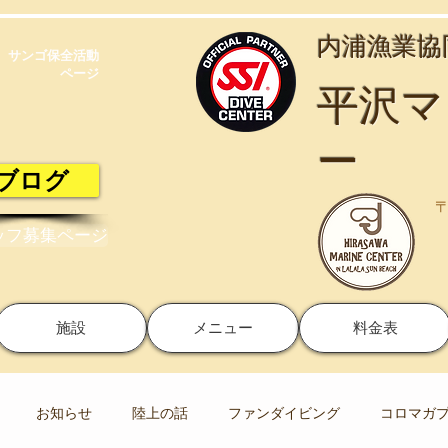
​内浦漁業
サンゴ保全活動​
ページ
​平沢
ー
ブログ
〒
ッフ募集ページ
施設
メニュー
料金表
お知らせ
陸上の話
ファンダイビング
コロマガ