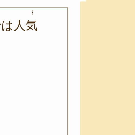
アカモク養殖実験
では人気
う業務
キャンプ
･ファーストエイド