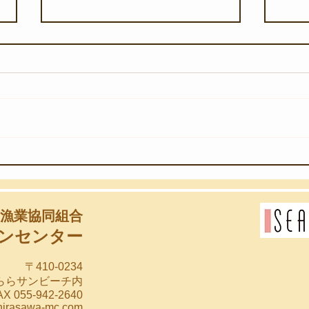
【8
【8月3日(月)】海のゆりかご
漁業協同組合
ンセンター
〒410-0234
らららサンビーチ内
X 055-942-2640
hirasawa-mc.com