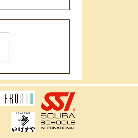
月2日(日)】久々のベニ