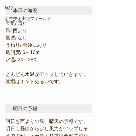
施設
本日の海況
水中技術実証フィールド
天気/ 晴れ
風/ 西より
風波/ なし
うねり/ 微妙にあり
透明度/ 6～10m
水温/ 24～28℃
どんどん水温がアップしていきます。
浅場はホントぬるいです。
明日の予報
明日も西よりの風、晴天の予報です。
明日も昼頃から少し風力がアップしそ
うですが、ビーチエリアは全然問題な