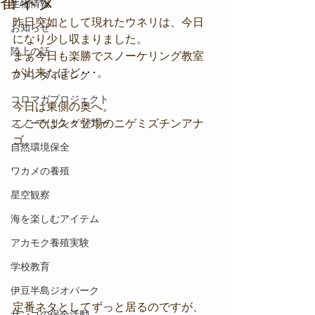
番ネタ
生物情報
昨日突如として現れたウネリは、今日
お知らせ
になり少し収まりました。
陸上の話
まぁ今日も楽勝でスノーケリング教室
が出来たほど･･･。
ファンダイビング
コロマガプロジェクト
今日は東側の奥へ。
スノーケリングツアー
ここでは久々登場のニゲミズチンアナ
ゴ。
自然環境保全
ワカメの養殖
星空観察
海を楽しむアイテム
アカモク養殖実験
学校教育
伊豆半島ジオパーク
定番ネタとしてずっと居るのですが、
サンゴの保全活動