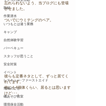
忘れられないよう、当ブログにも登場
取材
させました。
作業潜水
ついでにウミテングのペア。
いつもとは違う業務
キャンプ
自然体験学習
バーベキュー
スタッフが思うこと
安全対策
イベント
彼らも定番ネタとして、ずっと居てく
レスキュー･ファーストエイド
れてます。
他にも4個体くらい、居るとは思います
地域のこと
けど･･･。
磯あそび教室
環境保全活動