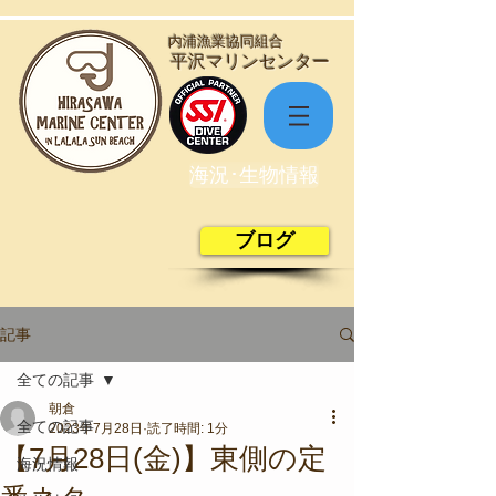
​内浦漁業協同組合
​平沢マリンセンター
海況･生物情報
ブログ
記事
全ての記事
朝倉
全ての記事
2023年7月28日
読了時間: 1分
【7月28日(金)】東側の定
海況情報