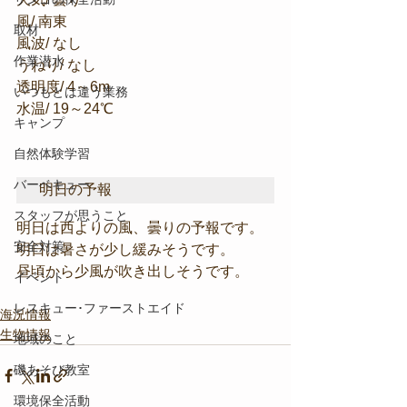
風/ 南東
取材
風波/ なし
作業潜水
うねり/ なし
透明度/ 4～6m
いつもとは違う業務
水温/ 19～24℃
キャンプ
自然体験学習
バーベキュー
明日の予報
スタッフが思うこと
明日は西よりの風、曇りの予報です。
安全対策
明日は暑さが少し緩みそうです。
昼頃から少風が吹き出しそうです。
イベント
レスキュー･ファーストエイド
海況情報
生物情報
地域のこと
磯あそび教室
環境保全活動