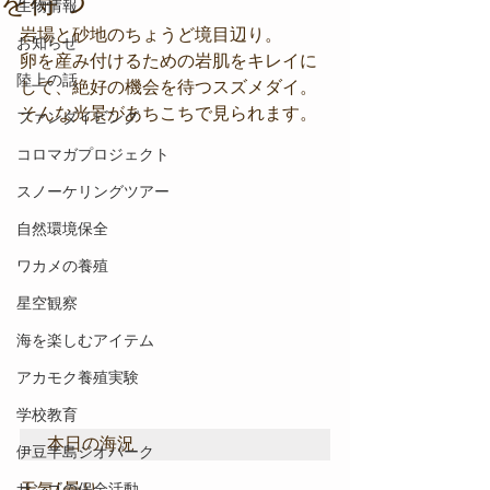
を待つ
生物情報
岩場と砂地のちょうど境目辺り。
お知らせ
卵を産み付けるための岩肌をキレイに
陸上の話
して、絶好の機会を待つスズメダイ。
そんな光景があちこちで見られます。
ファンダイビング
コロマガプロジェクト
スノーケリングツアー
自然環境保全
ワカメの養殖
星空観察
海を楽しむアイテム
アカモク養殖実験
学校教育
本日の海況
伊豆半島ジオパーク
サンゴの保全活動
天気/ 曇り