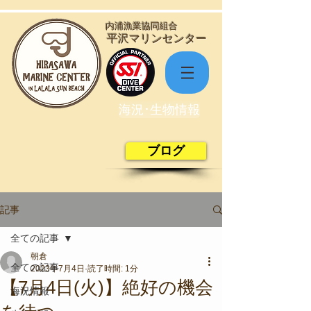
​内浦漁業協同組合
​平沢マリンセンター
海況･生物情報
ブログ
記事
全ての記事
朝倉
全ての記事
2023年7月4日
読了時間: 1分
【7月4日(火)】絶好の機会
海況情報