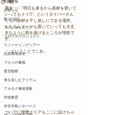
き場
生物情報
週末･･･「明日も来るから器材を置いて
お知らせ
いってもイイ!?」というダイバーさん
陸上の話
たちの器材を干し放しにできる場所。
もちろんスーツも置いていっても大丈
ファンダイビング
夫なように雨を凌げるところが理想で
コロマガプロジェクト
す。
スノーケリングツアー
･･･ということでこれ。
自然環境保全
ワカメの養殖
星空観察
海を楽しむアイテム
アカモク養殖実験
学校教育
伊豆半島ジオパーク
ついでに喫煙エリアもここに設けちゃ
サンゴの保全活動