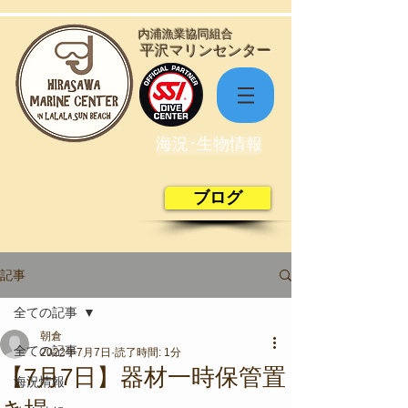
​内浦漁業協同組合
​平沢マリンセンター
海況･生物情報
ブログ
記事
全ての記事
朝倉
全ての記事
2022年7月7日
読了時間: 1分
【7月7日】器材一時保管置
海況情報