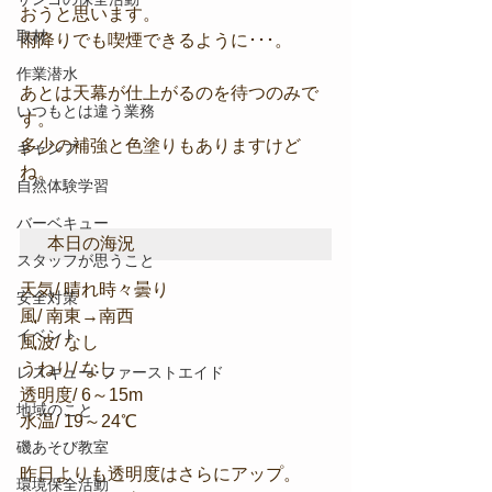
おうと思います。
取材
雨降りでも喫煙できるように･･･。
作業潜水
あとは天幕が仕上がるのを待つのみで
いつもとは違う業務
す。
多少の補強と色塗りもありますけど
キャンプ
ね。
自然体験学習
バーベキュー
本日の海況
スタッフが思うこと
天気/ 晴れ時々曇り
安全対策
風/ 南東→南西
イベント
風波/ なし
うねり/ なし
レスキュー･ファーストエイド
透明度/ 6～15m
地域のこと
水温/ 19～24℃
磯あそび教室
昨日よりも透明度はさらにアップ。
環境保全活動