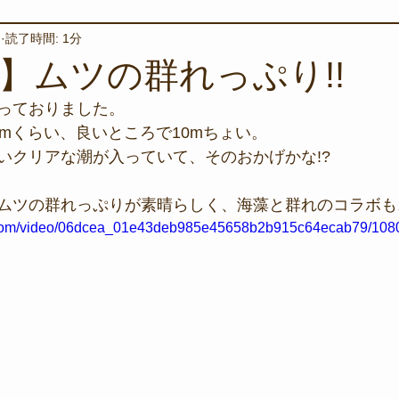
日
読了時間: 1分
境保全
ワカメの養殖
星空観察
海を楽しむアイテム
日】ムツの群れっぷり!!
っておりました。
サンゴの保全活動
取材
作業潜水
いつもとは違
6mくらい、良いところで10mちょい。
いクリアな潮が入っていて、そのおかげかな!?
スタッフが思うこと
安全対策
イベント
レスキュー
ムツの群れっぷりが素晴らしく、海藻と群れのコラボも
ic.com/video/06dcea_01e43deb985e45658b2b915c64ecab79/1080
環境保全活動
施設
水中技術実証フィールド