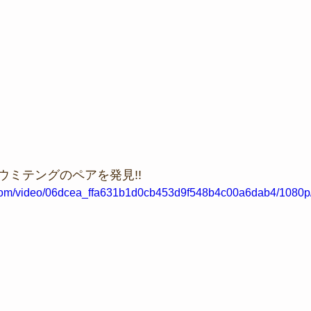
ウミテングのペアを発見!!
ic.com/video/06dcea_ffa631b1d0cb453d9f548b4c00a6dab4/1080p