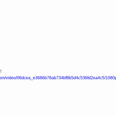
!
ic.com/video/06dcea_e3686b76ab734bf8b5d4c536fd2ea4c5/1080p