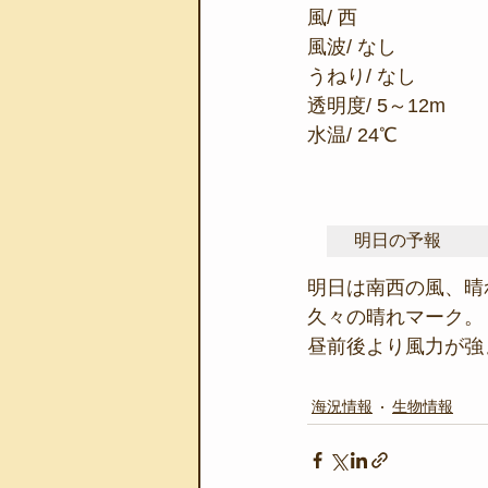
風/ 西
風波/ なし
うねり/ なし
透明度/ 5～12m
水温/ 24℃
明日の予報
明日は南西の風、晴
久々の晴れマーク。
昼前後より風力が強
海況情報
生物情報