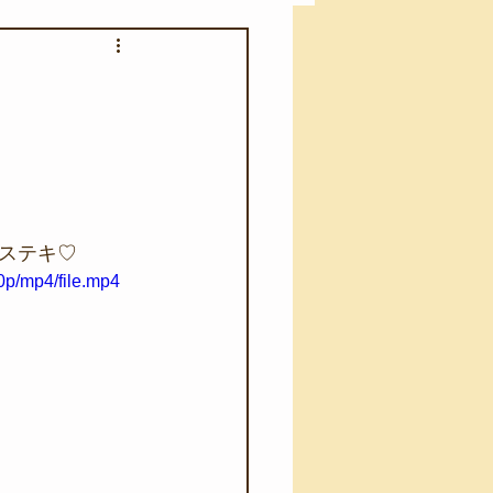
アカモク養殖実験
う業務
キャンプ
･ファーストエイド
ステキ♡
p/mp4/file.mp4