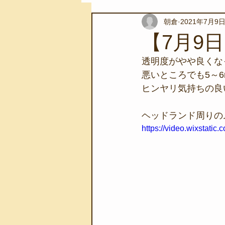
朝倉
2021年7月9
スノーケリングツアー
自然環
【7月9
透明度がやや良くな
学校教育
伊豆半島ジオパーク
悪いところでも5～
ヒンヤリ気持ちの良
自然体験学習
バーベキュー
ヘッドランド周りの
https://video.wixstat
地域のこと
磯あそび教室