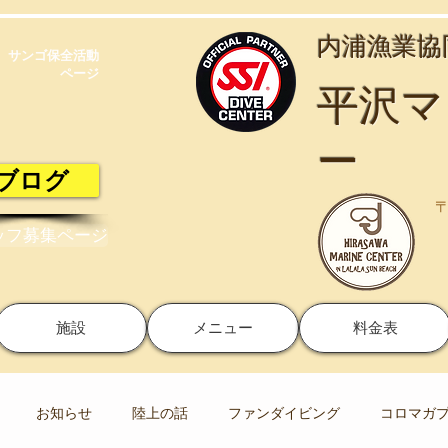
​内浦漁業
サンゴ保全活動​
ページ
​平沢
ー
ブログ
〒
ッフ募集ページ
施設
メニュー
料金表
お知らせ
陸上の話
ファンダイビング
コロマガ