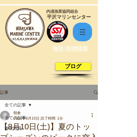
​内浦漁業協同組合
​平沢マリンセンター
海況･生物情報
ブログ
記事
全ての記事
朝倉
全ての記事
2024年8月10日
読了時間: 1分
【8月10日(土)】夏のトッ
海況情報