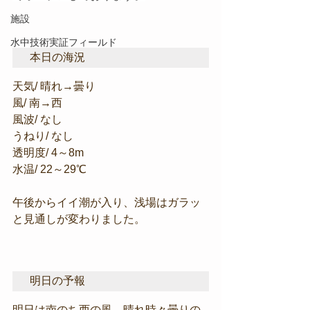
施設
水中技術実証フィールド
本日の海況
天気/ 晴れ→曇り
風/ 南→西
風波/ なし
うねり/ なし
透明度/ 4～8m
水温/ 22～29℃
午後からイイ潮が入り、浅場はガラッ
と見通しが変わりました。
明日の予報
明日は南のち西の風、晴れ時々曇りの