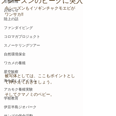
プシーズンのピークに突入
生物情報
今シーズンもイソギンチャクモエビが
お知らせ
ワンサカ!!
陸上の話
ファンダイビング
コロマガプロジェクト
スノーケリングツアー
自然環境保全
ワカメの養殖
星空観察
被写体としては、ここもポイントとし
海を楽しむアイテム
て押さえておきましょう。
アカモク養殖実験
そしてクマノミのベビー。
学校教育
伊豆半島ジオパーク
サンゴの保全活動