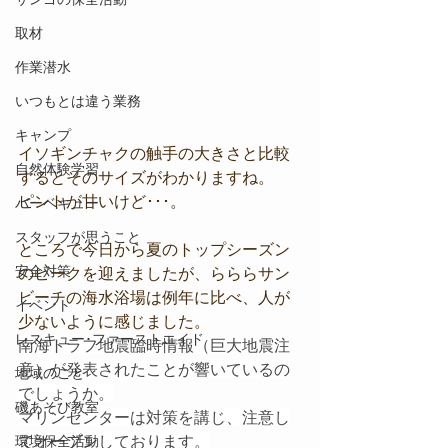
取材
作業潜水
いつもとは違う業務
キャンプ
イソギンチャクの触手の大きさと比較
自然体験学習
するとそのサイズがわかりますね。
ピントが甘いけど･･･。
バーベキュー
スタッフが思うこと
ところで今日から夏のトップシーズン
安全対策
のピークを迎えましたが、らららサン
ビーチの海水浴場は例年に比べ、人が
イベント
少ないように感じました。
レスキュー･ファーストエイド
南海トラフ地震臨時情報（巨大地震注
意）が発表されたことが響いているの
地域のこと
でしょうか。
磯あそび教室
マリンセンターは対策を講じ、注意し
環境保全活動
てオープンしております。