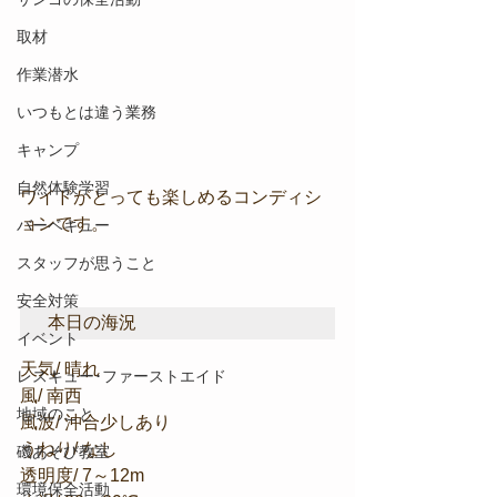
取材
作業潜水
いつもとは違う業務
キャンプ
自然体験学習
ワイドがとっても楽しめるコンディシ
ョンです。
バーベキュー
スタッフが思うこと
安全対策
本日の海況
イベント
天気/ 晴れ
レスキュー･ファーストエイド
風/ 南西
地域のこと
風波/ 沖合少しあり
うねり/ なし
磯あそび教室
透明度/ 7～12m
環境保全活動