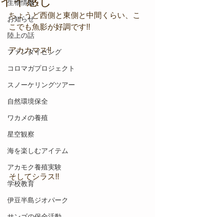
イイ感じ
生物情報
ちょうど西側と東側と中間くらい、こ
お知らせ
こでも魚影が好調です!!
陸上の話
アカカマス!!
ファンダイビング
コロマガプロジェクト
スノーケリングツアー
自然環境保全
ワカメの養殖
星空観察
海を楽しむアイテム
アカモク養殖実験
そしてシラス!!
学校教育
伊豆半島ジオパーク
サンゴの保全活動