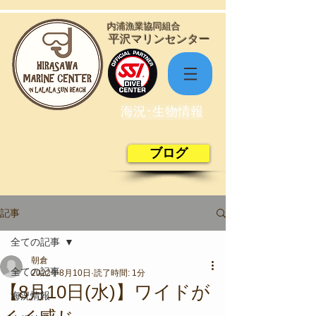
​内浦漁業協同組合
​平沢マリンセンター
海況･生物情報
ブログ
記事
全ての記事
朝倉
全ての記事
2022年8月10日
読了時間: 1分
【8月10日(水)】ワイドが
海況情報