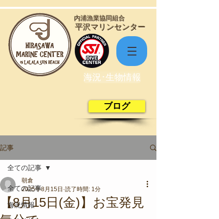
​内浦漁業協同組合
​平沢マリンセンター
海況･生物情報
ブログ
記事
全ての記事
朝倉
全ての記事
2025年8月15日
読了時間: 1分
【8月15日(金)】お宝発見
海況情報