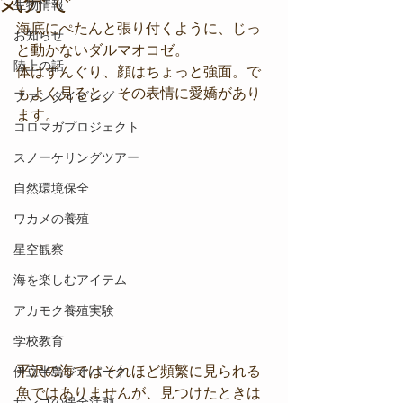
気分で
生物情報
海底にぺたんと張り付くように、じっ
お知らせ
と動かないダルマオコゼ。
陸上の話
体はずんぐり、顔はちょっと強面。で
もよく見ると、その表情に愛嬌があり
ファンダイビング
ます。
コロマガプロジェクト
スノーケリングツアー
自然環境保全
ワカメの養殖
星空観察
海を楽しむアイテム
アカモク養殖実験
学校教育
平沢の海ではそれほど頻繁に見られる
伊豆半島ジオパーク
魚ではありませんが、見つけたときは
サンゴの保全活動