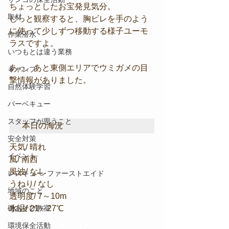
ちょっとしたお宝発見気分。
取材
じっと観察すると、胸ビレを手のよう
に使って少しずつ移動する様子ユーモ
作業潜水
ラスですよ。
いつもとは違う業務
あっ、あと東側エリアでウミガメの目
キャンプ
撃情報がありました。
自然体験学習
バーベキュー
スタッフが思うこと
本日の海況
安全対策
天気/ 晴れ
イベント
風/ 南西
風波/ なし
レスキュー･ファーストエイド
うねり/ なし
地域のこと
透明度/ 7～10m
磯あそび教室
水温/ 21～27℃
環境保全活動