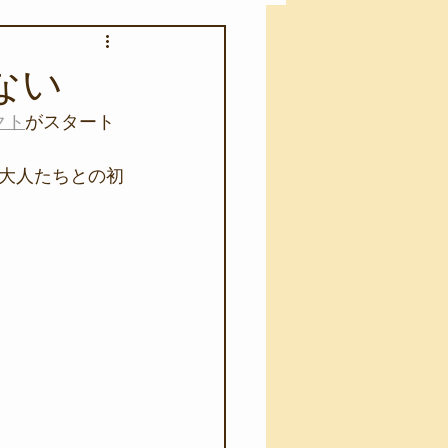
アカモク養殖実験
ない
クト
がスタート
う業務
キャンプ
大人たちとの初
･ファーストエイド