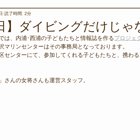
日
読了時間: 2分
境保全
ワカメの養殖
星空観察
海を楽しむアイテム
6日】ダイビングだけじゃ
では、内浦･西浦の子どもたちと情報誌を作る
プロジェ
サンゴの保全活動
取材
作業潜水
いつもとは違
沢マリンセンターはその事務局となっております。
区センターにて、参加してくれる子どもたちと、携わる
スタッフが思うこと
安全対策
イベント
レスキュー
」さんの女将さんも運営スタッフ。
環境保全活動
施設
水中技術実証フィールド