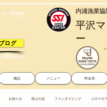
​内浦漁業
サンゴ保全活動​
ページ
​平沢
ー
ブログ
〒
ッフ募集ページ
施設
メニュー
料金表
お知らせ
陸上の話
ファンダイビング
コロマガ