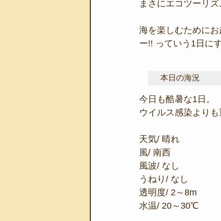
まさにエコツーリズ
海を楽しむためにお
ー!! っていう1日
本日の海況
今日も酷暑な1日。
ウイルス感染よりも
天気/ 晴れ
風/ 南西
風波/ なし
うねり/ なし
透明度/ 2～8m
水温/ 20～30℃