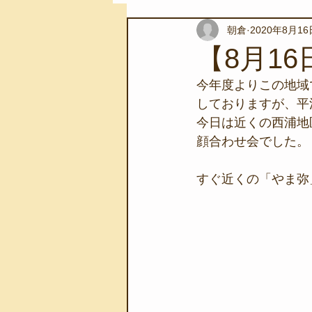
朝倉
2020年8月16
スノーケリングツアー
自然環
【8月1
今年度よりこの地域
学校教育
伊豆半島ジオパーク
しておりますが、平
今日は近くの西浦地
顔合わせ会でした。
自然体験学習
バーベキュー
すぐ近くの「やま弥
地域のこと
磯あそび教室