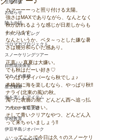
グツアー♪
生物情報
カァーーーっと照り付ける太陽。
お知らせ
強さはMAXでありながら、なんとなく
陸上の話
秋が訪れるような感じが日差しからも
わかります。
ファンダイビング
なんというか、ベタ～っとした嫌な暑
コロマガプロジェクト
さは幾分和らいだ感あり。
スノーケリングツアー
正直･･･真夏は大嫌い。
自然環境保全
でも秋はだーい好き♡
ワカメの養殖
やっぱりダイバーなら秋でしょ♪
本格的に海を楽しむなら、やっぱり秋!!
星空観察
ナライ(北東の風)の秋。
海を楽しむアイテム
濁った表層の潮、どんどん西へ追っ払
っちゃって下さい。
アカモク養殖実験
そして青いクリアなやつ、どんどん入
学校教育
って来ちゃいましょう!!
伊豆半島ジオパーク
･･･ってことで今日は久々のスノーケリ
サンゴの保全活動