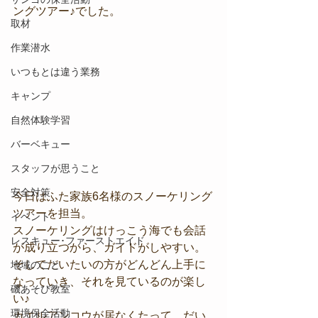
ングツアー♪でした。
取材
作業潜水
いつもとは違う業務
キャンプ
自然体験学習
バーベキュー
スタッフが思うこと
安全対策
今日はふた家族6名様のスノーケリング
ツアーを担当。
イベント
スノーケリングはけっこう海でも会話
レスキュー･ファーストエイド
が成り立つから、ガイドがしやすい。
そしてだいたいの方がどんどん上手に
地域のこと
なっていき、それを見ているのが楽し
磯あそび教室
い♪
環境保全活動
カエルアンコウが居なくたって、だい