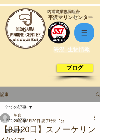
​内浦漁業協同組合
​平沢マリンセンター
海況･生物情報
ブログ
記事
全ての記事
朝倉
全ての記事
2020年8月20日
読了時間: 2分
【8月20日】スノーケリン
海況情報