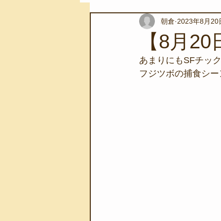
朝倉
2023年8月20
スノーケリングツアー
自然環
【8月2
あまりにもSFチッ
学校教育
伊豆半島ジオパーク
フジツボの捕食シー
自然体験学習
バーベキュー
地域のこと
磯あそび教室