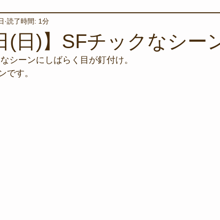
日
読了時間: 1分
境保全
ワカメの養殖
星空観察
海を楽しむアイテム
0日(日)】SFチックなシー
クなシーンにしばらく目が釘付け。
サンゴの保全活動
取材
作業潜水
いつもとは違
ンです。
スタッフが思うこと
安全対策
イベント
レスキュー
環境保全活動
施設
水中技術実証フィールド