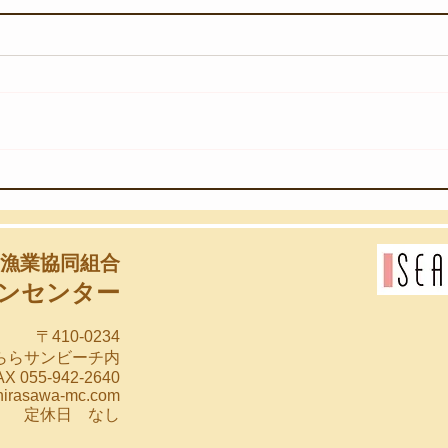
【8月6日(木)】団体様のスノ
【8
ーケリング教室
始め
漁業協同組合
ンセンター
〒410-0234
らららサンビーチ内
X 055-942-2640
hirasawa-mc.com
00 定休日 なし