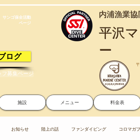
​内浦漁業
サンゴ保全活動​
ページ
​平沢
ー
ブログ
〒
ッフ募集ページ
施設
メニュー
料金表
お知らせ
陸上の話
ファンダイビング
コロマガ