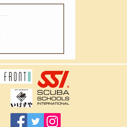
月4日(火)】ウネリが入り
ました