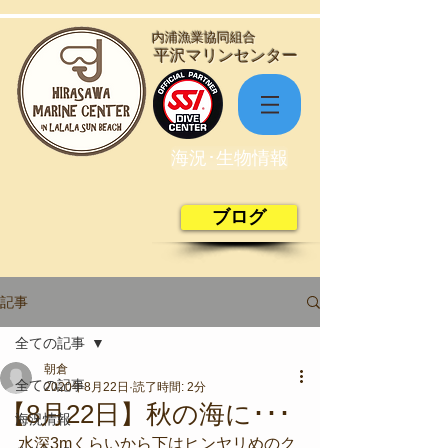
​内浦漁業協同組合
​平沢マリンセンター
海況･生物情報
ブログ
記事
全ての記事
朝倉
全ての記事
2020年8月22日
読了時間: 2分
【8月22日】秋の海に･･･
海況情報
水深3mくらいから下はヒンヤリめのク