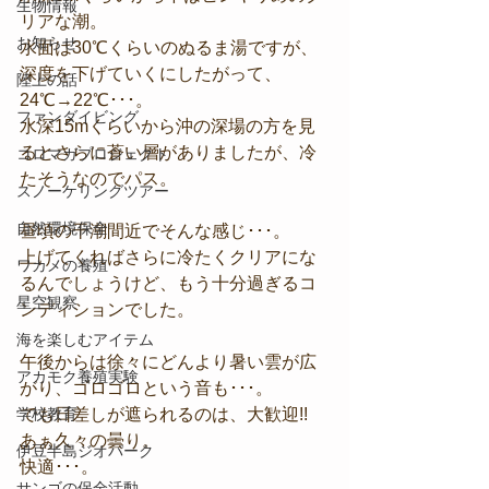
生物情報
リアな潮。
お知らせ
水面は30℃くらいのぬるま湯ですが、
深度を下げていくにしたがって、
陸上の話
24℃→22℃･･･。
ファンダイビング
水深15mくらいから沖の深場の方を見
るとさらに蒼い層がありましたが、冷
コロマガプロジェクト
たそうなのでパス。
スノーケリングツアー
自然環境保全
昼頃の干潮間近でそんな感じ･･･。
上げてくればさらに冷たくクリアにな
ワカメの養殖
るんでしょうけど、もう十分過ぎるコ
星空観察
ンディションでした。
海を楽しむアイテム
午後からは徐々にどんより暑い雲が広
アカモク養殖実験
がり、ゴロゴロという音も･･･。
学校教育
でも日差しが遮られるのは、大歓迎!!
あぁ久々の曇り。
伊豆半島ジオパーク
快適･･･。
サンゴの保全活動