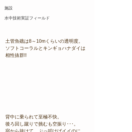
施設
水中技術実証フィールド
土管魚礁は8～10mくらいの透明度。
ソフトコーラルとキンギョハナダイは
相性抜群!!
背中に乗られて至極不快。
後ろ回し蹴りで挑むも空振り･･･。
宿から抜けて、ぶっ叩けばイイのに