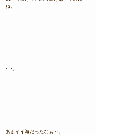
ね。
･･･。
あぁイイ海だったなぁ～。