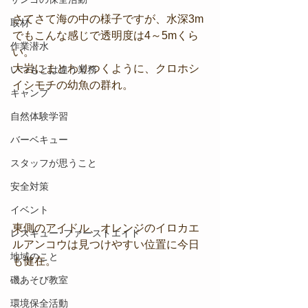
さてさて海の中の様子ですが、水深3m
取材
でもこんな感じで透明度は4～5mくら
作業潜水
い。
大岩にまとわりつくように、クロホシ
いつもとは違う業務
イシモチの幼魚の群れ。
キャンプ
自然体験学習
バーベキュー
スタッフが思うこと
安全対策
イベント
東側のアイドル、オレンジのイロカエ
レスキュー･ファーストエイド
ルアンコウは見つけやすい位置に今日
地域のこと
も健在。
磯あそび教室
環境保全活動