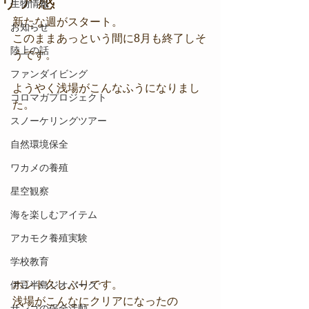
リア感
生物情報
新たな週がスタート。
お知らせ
このままあっという間に8月も終了しそ
陸上の話
うです。
ファンダイビング
ようやく浅場がこんなふうになりまし
コロマガプロジェクト
た。
スノーケリングツアー
自然環境保全
ワカメの養殖
星空観察
海を楽しむアイテム
アカモク養殖実験
学校教育
ホント久しぶりです。
伊豆半島ジオパーク
浅場がこんなにクリアになったの
サンゴの保全活動