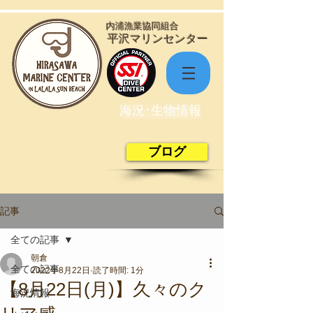
​内浦漁業協同組合
​平沢マリンセンター
海況･生物情報
ブログ
記事
全ての記事
朝倉
全ての記事
2022年8月22日
読了時間: 1分
【8月22日(月)】久々のク
海況情報