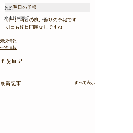
明日の予報
施設
水中技術実証フィールド
明日は南西の風、曇りの予報です。
明日も終日問題なしですね。
海況情報
生物情報
すべて表示
最新記事