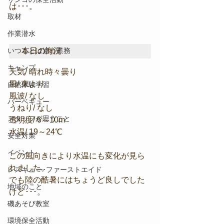
は･･･。
取材
作業潜水
本日の海況
いつもとは違う業務
キャンプ
天気/ 晴れ時々曇り
風/ 東より
自然体験学習
風波/ なし
バーベキュー
うねり/ なし
スタッフが思うこと
透明度/ 6～10m
水温/ 19～24℃
安全対策
イベント
この風向きにより水温にも変化が見ら
れました。
レスキュー･ファーストエイド
でも陸の酷暑にはちょうど良しでした
地域のこと
けど･･･。
磯あそび教室
環境保全活動