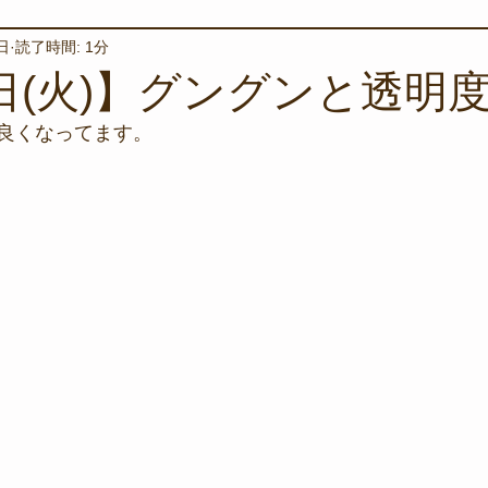
日
読了時間: 1分
境保全
ワカメの養殖
星空観察
海を楽しむアイテム
3日(火)】グングンと透明
良くなってます。
サンゴの保全活動
取材
作業潜水
いつもとは違
スタッフが思うこと
安全対策
イベント
レスキュー
環境保全活動
施設
水中技術実証フィールド