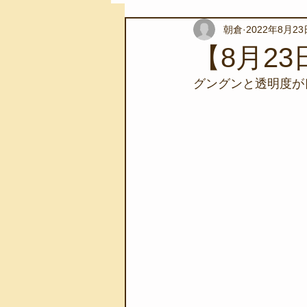
朝倉
2022年8月23
スノーケリングツアー
自然環
【8月2
グングンと透明度が
学校教育
伊豆半島ジオパーク
自然体験学習
バーベキュー
地域のこと
磯あそび教室