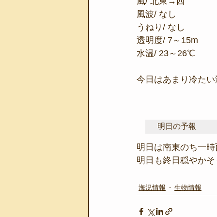
風/ 北東→西
風波/ なし
うねり/ なし
透明度/ 7～15m
水温/ 23～26℃
今日はあまり冷たい
明日の予報
明日は南東のち一時
明日も終日穏やかそ
海況情報
生物情報