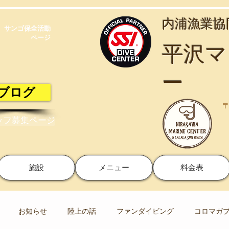
​内浦漁業
サンゴ保全活動​
ページ
​平沢
ー
ブログ
〒
ッフ募集ページ
施設
メニュー
料金表
お知らせ
陸上の話
ファンダイビング
コロマガ