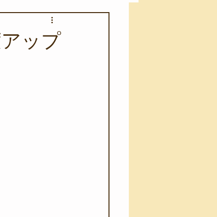
アカモク養殖実験
度アップ
う業務
キャンプ
･ファーストエイド