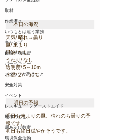
取材
作業潜水
本日の海況
いつもとは違う業務
天気/ 晴れ→曇り
キャンプ
風/ 東より
風波/ なし
自然体験学習
うねり/ なし
バーベキュー
透明度/ 5～10m
スタッフが思うこと
水温/ 27～30℃
安全対策
イベント
明日の予報
レスキュー･ファーストエイド
明日も東よりの風、晴れのち曇りの予
地域のこと
報です。
磯あそび教室
明日も終日穏やかそうです。
環境保全活動