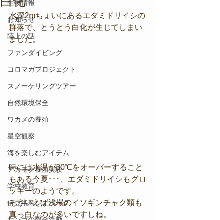
白化
生物情報
水深2mちょいにあるエダミドリイシの
お知らせ
群落で、とうとう白化が生じてしまい
陸上の話
ました。
ファンダイビング
コロマガプロジェクト
スノーケリングツアー
自然環境保全
ワカメの養殖
星空観察
海を楽しむアイテム
時には水温が30℃をオーバーすること
アカモク養殖実験
もある今夏･･･、エダミドリイシもグロ
学校教育
ッキーのようです。
そういえば浅場のイソギンチャク類も
伊豆半島ジオパーク
真っ白なのが多いですしね。
サンゴの保全活動