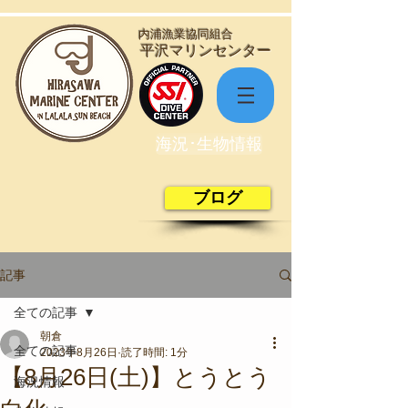
​内浦漁業協同組合
​平沢マリンセンター
海況･生物情報
ブログ
記事
全ての記事
朝倉
全ての記事
2023年8月26日
読了時間: 1分
【8月26日(土)】とうとう
海況情報