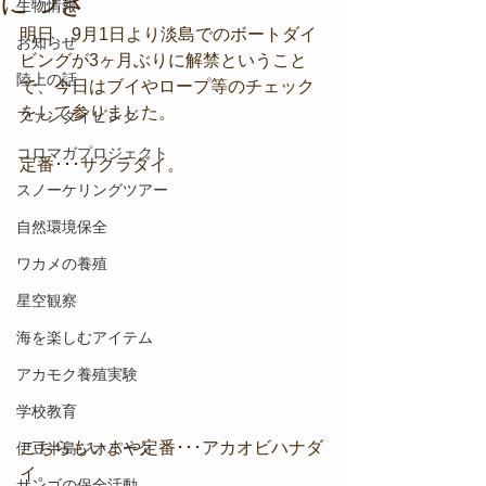
につき
生物情報
明日、9月1日より淡島でのボートダイ
お知らせ
ビングが3ヶ月ぶりに解禁ということ
陸上の話
で、今日はブイやロープ等のチェック
をして参りました。
ファンダイビング
コロマガプロジェクト
定番･･･サクラダイ。
スノーケリングツアー
自然環境保全
ワカメの養殖
星空観察
海を楽しむアイテム
アカモク養殖実験
学校教育
こちらもいまや定番･･･アカオビハナダ
伊豆半島ジオパーク
イ。
サンゴの保全活動