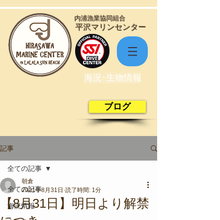
​内浦漁業協同組合
​平沢マリンセンター
海況･生物情報
ブログ
記事
全ての記事
朝倉
全ての記事
2021年8月31日
読了時間: 1分
【8月31日】明日より解禁
海況情報