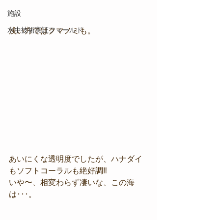
施設
水中技術実証フィールド
浅い方ではクマノミも。
あいにくな透明度でしたが、ハナダイ
もソフトコーラルも絶好調‼︎
いや〜、相変わらず凄いな、この海
は･･･。